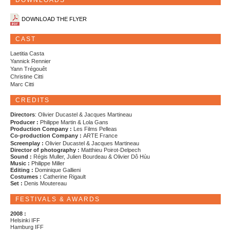
DOWNLOADS
DOWNLOAD THE FLYER
CAST
Laetitia Casta
Yannick Rennier
Yann Trégouêt
Christine Citti
Marc Citti
CREDITS
Directors
: Olivier Ducastel & Jacques Martineau
Producer :
Philippe Martin & Lola Gans
Production Company :
Les Films Pelleas
Co-production Company :
ARTE France
Screenplay :
Olivier Ducastel & Jacques Martineau
Director of photography :
Matthieu Poirot-Delpech
Sound :
Régis Muller, Julien Bourdeau & Olivier Dô Hùu
Music :
Philippe Miller
Editing :
Dominique Gallieni
Costumes :
Catherine Rigault
Set :
Denis Moutereau
FESTIVALS & AWARDS
2008 :
Helsinki IFF
Hamburg IFF