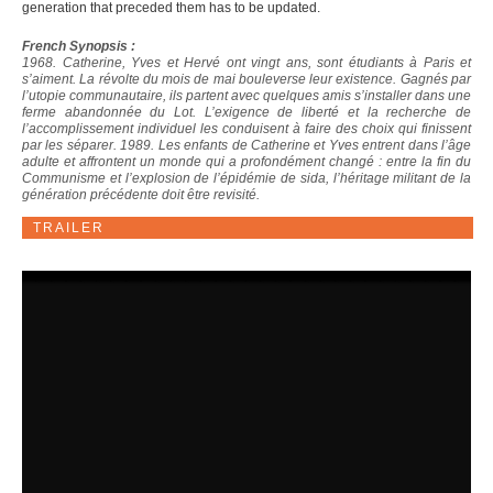
generation that preceded them has to be updated.
French Synopsis :
1968. Catherine, Yves et Hervé ont vingt ans, sont étudiants à Paris et
s’aiment. La révolte du mois de mai bouleverse leur existence. Gagnés par
l’utopie communautaire, ils partent avec quelques amis s’installer dans une
ferme abandonnée du Lot. L’exigence de liberté et la recherche de
l’accomplissement individuel les conduisent à faire des choix qui finissent
par les séparer. 1989. Les enfants de Catherine et Yves entrent dans l’âge
adulte et affrontent un monde qui a profondément changé : entre la fin du
Communisme et l’explosion de l’épidémie de sida, l’héritage militant de la
génération précédente doit être revisité.
TRAILER