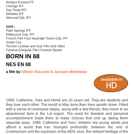
Antalya Eurasia FF
Chicago IFF
Sao Paulo IFF
Molodist IFF
Monreal G&L IFF
2009 :
Palm Springs IFF
Melbourne G&L IFF
French Film Fest-Australia Torino G&L IFF
Inside Out,
Toronto Lesbian and Gay Film and Video
Festival Zinegoak Film Festival (Spain)
BORN IN 68
NES EN 68
a film by :
Olivier Ducastel & Jacques Martineau
1968. Catherine, Yves and Hervé are 20 years old. They are students and
they love each other. The revolt in May turns their lives upside down. Filled
with a sense of communal utopia, along with a few friends, they move to an
abandoned farm in the Lot region. The need for freedom and personal
accomplishment leads them to make choices that end up taking them
separate ways. 1989. Catherine and Yves’ children are young adults and
affront a world that has changed profoundly: between the end of
Communism and the explosion of the AIDS virus, the militant heritage of the