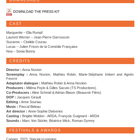
DOWNLOADS
DOWNLOAD THE PRESS KIT
CAST
Marguerite – Ella Rumpf
Laurent Werner – Jean-Pierre Darroussin
Suzanne – Clotilde Courau
Lucas – Julien Frison de la Comédie Française
Noa – Sonia Bonny
CREDITS
Director :
Anna Novion
Screenplay :
Anna Novion, Mathieu Robin, Marie-Stéphane Imbert and Agnès
Feuvre
Adaptator dialogue :
Mathieu Robin & Anna Noviion
Producers :
Miléna Poylo & Gilles Sacuto (TS Productions)
Co-Producers :
Aline Schmid & Adrian Blaser (Beauvoir Films)
DOP :
Jacques Girault
Editing :
Anne Souriau
Music :
Pascal Bideau
Art director :
Anne-Sophie Delseries
Casting :
Brigitte Moidon - ARDA, François Guignard - ARDA
Sounds :
Marc Von Stürler, Béatrice Wick, Roman Dymny
FESTIVALS & AWARDS
Cannes, 2023, Special screening