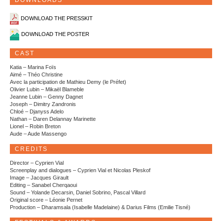
DOWNLOADS
DOWNLOAD THE PRESSKIT
DOWNLOAD THE POSTER
CAST
Katia – Marina Foïs
Aimé – Théo Christine
Avec la participation de Mathieu Demy (le Préfet)
Olivier Lubin – Mikaël Blameble
Jeanne Lubin – Genny Dagnet
Joseph – Dimitry Zandronis
Chloé – Djanyss Adelo
Nathan – Daren Delannay Marinette
Lionel – Robin Breton
Aude – Aude Massengo
CREDITS
Director – Cyprien Vial
Screenplay and dialogues – Cyprien Vial et Nicolas Pleskof
Image – Jacques Girault
Editing – Sanabel Cherqaoui
Sound – Yolande Decarsin, Daniel Sobrino, Pascal Villard
Original score – Léonie Pernet
Production – Dharamsala (Isabelle Madelaine) & Darius Films (Emilie Tisné)