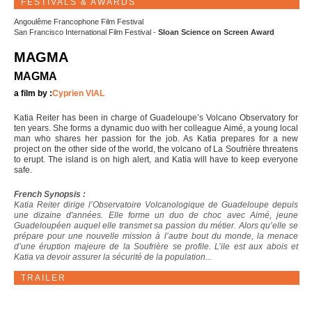
FESTIVALS & AWARDS
Angoulême Francophone Film Festival
San Francisco International Film Festival -
Sloan Science on Screen Award
MAGMA
MAGMA
a film by :
Cyprien VIAL
Katia Reiter has been in charge of Guadeloupe’s Volcano Observatory for
ten years. She forms a dynamic duo with her colleague Aimé, a young local
man who shares her passion for the job. As Katia prepares for a new
project on the other side of the world, the volcano of La Soufrière threatens
to erupt. The island is on high alert, and Katia will have to keep everyone
safe.
French Synopsis :
Katia Reiter dirige l’Observatoire Volcanologique de Guadeloupe depuis
une dizaine d'années. Elle forme un duo de choc avec Aimé, jeune
Guadeloupéen auquel elle transmet sa passion du métier. Alors qu’elle se
prépare pour une nouvelle mission à l’autre bout du monde, la menace
d’une éruption majeure de la Soufrière se profile. L’ile est aux abois et
Katia va devoir assurer la sécurité de la population...
TRAILER