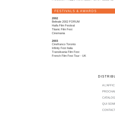
FESTIVALS & AWARDS
2002
Belinale 2002 FORUM
Haifa Film Festival
Titanic Film Fest
Cinemania
2003
Cinefranco Toronto
Infinity Fest Italia
Transilvania Film Fest
French Film Fest Tour - UK
DISTRIB
A L'AFFI
PROCHA
CATALO
QUI SOM
CONTAC