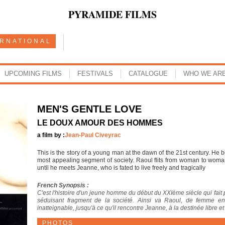
PYRAMIDE FILMS
ERNATIONAL
UPCOMING FILMS
FESTIVALS
CATALOGUE
WHO WE AR
MEN'S GENTLE LOVE
LE DOUX AMOUR DES HOMMES
a film by :
Jean-Paul Civeyrac
This is the story of a young man at the dawn of the 21st century. He 
most appealing segment of society. Raoul flits from woman to woman
until he meets Jeanne, who is fated to live freely and tragically
French Synopsis :
C'est l'histoire d'un jeune homme du début du XXIème siècle qui fait pa
séduisant fragment de la société. Ainsi va Raoul, de femme 
inatteignable, jusqu'à ce qu'il rencontre Jeanne, à la destinée libre et
PHOTOS