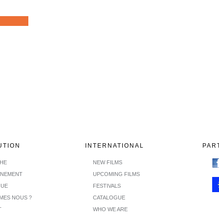
UTION
INTERNATIONAL
PAR
CHE
NEW FILMS
INEMENT
UPCOMING FILMS
GUE
FESTIVALS
MES NOUS ?
CATALOGUE
T
WHO WE ARE