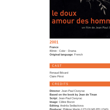
2001
France
80min - Color - Drama
Original language
: French
CAST
Renaud Bécard
Claire Pérot
CREDITS
Director
: Jean-Paul Civeyrac
Based on the book by Jean de Tinan
Script
: Jean-Paul Civeyrac
Image
: Céline Bozon
Editing
: Andréa Sedlackova
Producer
: Philippe Martin (LES FILMS PELLEAS)