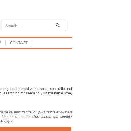
E
CONTACT
belongs to the most vulnerable, most futile and
, searching for seemingly unattainable love,
rtie du plus fragile, du plus inutile et du plus
en femme, en quête d'un amour qui semble
 tragique.