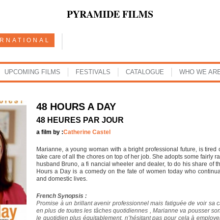
PYRAMIDE FILMS
ERNATIONAL
UPCOMING FILMS
FESTIVALS
CATALOGUE
WHO WE AR
48 HOURS A DAY
48 HEURES PAR JOUR
a film by :
Catherine Castel
Marianne, a young woman with a bright professional future, is tired 
take care of all the chores on top of her job. She adopts some fairly r
husband Bruno, a fi nancial wheeler and dealer, to do his share of thei
Hours a Day is a comedy on the fate of women today who continuall
and domestic lives.
French Synopsis :
Promise à un brillant avenir professionnel mais fatiguée de voir sa c
en plus de toutes les tâches quotidiennes , Marianne va pousser son 
le quotidien plus équitablement, n’hésitant pas pour cela à employ