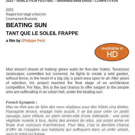
2022 - VENICE FILM FESTIVAL - Settimana della critica - COMPETITION
2022
Registi fuori dagli sche(r)mi
Cinemamed Brussels
BEATING SUN
TANT QUE LE SOLEIL FRAPPE
a film by :
Philippe Petit
Max doesn’t dream of making green walls for five-star hotels. Tenacious
landscaper, committed but cornered, he fights to create a wild garden,
without fence, in the heart of a big city: a plant area open to all. After years
of rejection, his project reached the final stage of an architecture
competition. For Max, this is the last chance to offer oxygen to the people
who are suffocating in an urban hell, under the beating sun.
French Synopsis :
Max ne rêve pas de faire des murs végétaux pour des hôtels cinq étoiles.
Paysagiste tenace, engagé mais acculé, il se bat pour créer un jardin
sauvage, sans clôture, en plein centre-ville d’une métropole : une zone
végétale ouverte à tous. Après des années de refus, son projet arrive en
finale d’un concours d’architecture. Pour Max, c’est la dernière chance
d’offrir de l’oxygène aux habitants qui suffoquent dans un enfer urbain,
sous le soleil qui frappe.