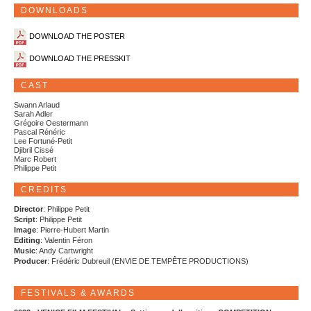
DOWNLOADS
DOWNLOAD THE POSTER
DOWNLOAD THE PRESSKIT
CAST
Swann Arlaud
Sarah Adler
Grégoire Oestermann
Pascal Rénéric
Lee Fortuné-Petit
Djibril Cissé
Marc Robert
Philippe Petit
CREDITS
Director
: Philippe Petit
Script
: Philippe Petit
Image
: Pierre-Hubert Martin
Editing
: Valentin Féron
Music
: Andy Cartwright
Producer
: Frédéric Dubreuil (ENVIE DE TEMPÊTE PRODUCTIONS)
FESTIVALS & AWARDS