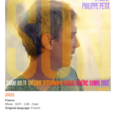
2022
France
85min - DCP - 1.85 - Color
Original language
: French