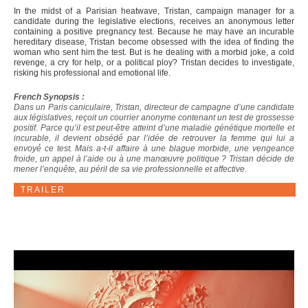
In the midst of a Parisian heatwave, Tristan, campaign manager for a
candidate during the legislative elections, receives an anonymous letter
containing a positive pregnancy test. Because he may have an incurable
hereditary disease, Tristan become obsessed with the idea of finding the
woman who sent him the test. But is he dealing with a morbid joke, a cold
revenge, a cry for help, or a political ploy? Tristan decides to investigate,
risking his professional and emotional life.
French Synopsis :
Dans un Paris caniculaire, Tristan, directeur de campagne d’une candidate
aux législatives, reçoit un courrier anonyme contenant un test de grossesse
positif. Parce qu’il est peut-être atteint d’une maladie génétique mortelle et
incurable, il devient obsédé́ par l’idée de retrouver la femme qui lui a
envoyé́ ce test. Mais a-t-il affaire à une blague morbide, une vengeance
froide, un appel à l’aide ou à une manœuvre politique ? Tristan décide de
mener l’enquête, au péril de sa vie professionnelle et affective.
TRAILER