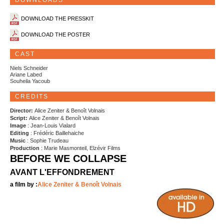
DOWNLOADS
DOWNLOAD THE PRESSKIT
DOWNLOAD THE POSTER
CAST
Niels Schneider
Ariane Labed
Souheila Yacoub
CREDITS
Director:
Alice Zeniter & Benoît Volnais
Script:
Alice Zeniter & Benoît Volnais
Image
: Jean-Louis Vialard
Editing
: Frédéric Baillehaiche
Music
: Sophie Trudeau
Production
: Marie Masmonteil, Elzévir Films
BEFORE WE COLLAPSE
AVANT L'EFFONDREMENT
a film by :
Alice Zeniter & Benoît Volnais