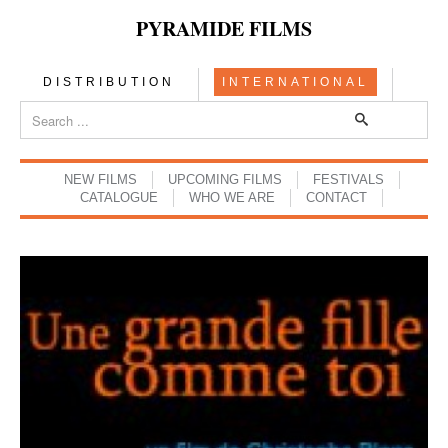
PYRAMIDE FILMS
DISTRIBUTION
INTERNATIONAL
NEW FILMS
UPCOMING FILMS
FESTIVALS
CATALOGUE
WHO WE ARE
CONTACT