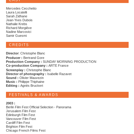
CAST
Mercedes Cecchetto
Laura Locatelli
Sarah Zidhane
Jean-Yves Dubois
Nathalie Krebs
Richard Morgiève
Nadine Marcovici
Samir Guesmi
CREDITS
Director
: Christophe Blanc
Producer :
Bertrand Gore
Production Company :
SUNDAY MORNING PRODUCTION
Co-production Company :
ARTE France
Screenplay :
Christophe Blanc
Director of photography :
Isabelle Razavet
Sound :
Olivier Mauvezin
Music :
Philippe Thiphaine
Editing :
Agnès Bruckert
FESTIVALS & AWARDS
2003 :
Berlin Film Fest Official Selection - Panorama
Jerusalem Film Fest
Edinburgh Film Fest
Vancouver Film Fest
Cardiff Film Fest
Brighton Film Fest
Chicago French Films Fest