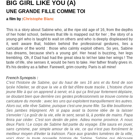
BIG GIRL LIKE YOU (A)
UNE GRANDE FILLE COMME TOI
a film by :
Christophe Blanc
This is a story about Sabine who, at the ripe old age of 16, from the depths
of her hotel school, believes that life is mapped out for her ; the story of a
young girl who is taught to wait on others and who is deeply displeased by
it, well aware that, hidden behind the professional gestures, lies a
caricature of the world : those who calmly exploit others. So yes, Sabine
has dreams, because she's a young girl. Her head is buzzing, her legs
trembling. Oh, if Dad had had the great idea to let her take her wings ! The
taste of life, she senses it, would be hers to take. Her father finally gives in.
It's his destiny as a father. Farewell, grim country. Paris is all mine!
French Synopsis :
C'est l'histoire de Sabine, qui du haut de ses 16 ans et du fond de son
lycée hôtelier, se dit que la vie a tôt fait d'être toute tracée. L'histoire d'une
jeune fille à qui on apprend à servir, et à qui ça finit par fortement déplaire,
se doutant bien que derrière ces gestes professionnels se trouve comme la
caricature du monde : avec les uns qui exploitent tranquillement les autres.
Alors oui, elle rêve Sabine, puisque c'est une jeune fille. Sa tête bouillonne.
Ses jambes trépignent. Ah si papa avait la bonne idée de la laisser
s'envoler ! Le goût de la vie, elle le sent, serait là, à portée de mains. Papa
finira par céder. C'est son destin de père. Adieu morne province. A nous
deux Paris ! Le corps de Sabine fait partie du voyage. Elle saura en jouer,
sans cynisme, par simple amour de la vie, ce qui n'est pas forcément le
meilleur moyen d'éviter la trahison. Face aux grandes lumières de la ville,
voici donc la toute nouvelle histoire de Sabine. Sabine qui découvre