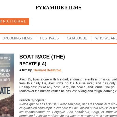
PYRAMIDE FILMS
ERNATIONAL
UPCOMING FILMS
FESTIVALS
CATALOGUE
WHO WE AR
BOAT RACE (THE)
REGATE (LA)
a film by :
Bernard Bellefroid
Alex, 15, lives alone with his dad, enduring relentless physical vi
from this daily life, Alex rows on the Meuse river, and has onl
Championships at any cost. Sergi, his coach, and Muriel, the young
rediscover the human values he has lost. A long and tough learning
French Synopsis :
Alex a quinze ans et vit seul avec son père, dans les coups et la vio
ce quotidien sans répit, Alexandre fait de l’aviron sur la Meuse et n
les championnats de Belgique. Son entraîneur, Sergi, et Murielle,
permettre à Alex de redécouvrir les valeurs humaines qu’il avait perd