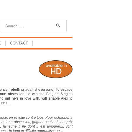
E
CONTACT
olence, rebelling against everyone. To escape
y one obsession: to win the Belgian Singles
 girl he’s in love with, will enable Alex to
 curve…
lence, en révolte contre tous. Pour échapper à
’a qu’une obsession, gagner seul et à tout prix
 la jeune fi lle dont il est amoureux, vont
ues. Un long et difficile apprentissage…