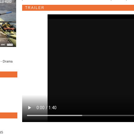
TRAILER
D - Drama
NS