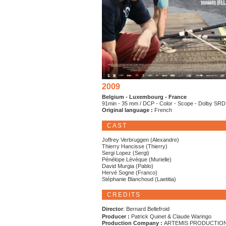
2009
Belgium - Luxembourg - France
91min - 35 mm / DCP - Color - Scope - Dolby SR
Original language :
French
CAST
Joffrey Verbruggen (Alexandre)
Thierry Hancisse (Thierry)
Sergi Lopez (Sergi)
Pénélope Lévèque (Murielle)
David Murgia (Pablo)
Hervé Sogne (Franco)
Stéphanie Blanchoud (Laetitia)
CREDITS
Director
: Bernard Bellefroid
Producer :
Patrick Quinet & Claude Waringo
Production Company :
ARTEMIS PRODUCTIO