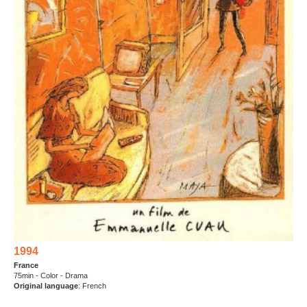
1994
France
75min - Color - Drama
Original language
: French