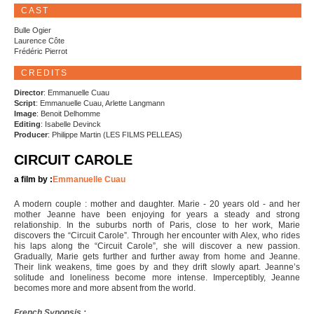
CAST
Bulle Ogier
Laurence Côte
Frédéric Pierrot
CREDITS
Director
: Emmanuelle Cuau
Script
: Emmanuelle Cuau, Arlette Langmann
Image
: Benoit Delhomme
Editing
: Isabelle Devinck
Producer
: Philippe Martin (LES FILMS PELLEAS)
CIRCUIT CAROLE
a film by :
Emmanuelle Cuau
A modern couple : mother and daughter. Marie - 20 years old - and her
mother Jeanne have been enjoying for years a steady and strong
relationship. In the suburbs north of Paris, close to her work, Marie
discovers the “Circuit Carole”. Through her encounter with Alex, who rides
his laps along the “Circuit Carole”, she will discover a new passion.
Gradually, Marie gets further and further away from home and Jeanne.
Their link weakens, time goes by and they drift slowly apart. Jeanne’s
solitude and loneliness become more intense. Imperceptibly, Jeanne
becomes more and more absent from the world.
French Synopsis :