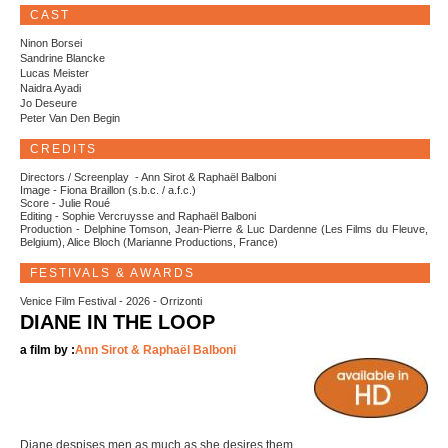
CAST
Ninon Borsei
Sandrine Blancke
Lucas Meister
Naidra Ayadi
Jo Deseure
Peter Van Den Begin
CREDITS
Directors / Screenplay - Ann Sirot & Raphaël Balboni
Image - Fiona Braillon (s.b.c. / a.f.c.)
Score - Julie Roué
Editing - Sophie Vercruysse and Raphaël Balboni
Production - Delphine Tomson, Jean-Pierre & Luc Dardenne (Les Films du Fleuve,
Belgium), Alice Bloch (Marianne Productions, France)
FESTIVALS & AWARDS
Venice Film Festival - 2026 - Orrizonti
DIANE IN THE LOOP
a film by :
Ann Sirot & Raphaël Balboni
Diane despises men as much as she desires them.