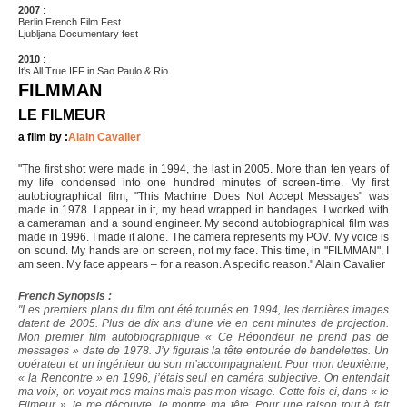
2007
:
Berlin French Film Fest
Ljubljana Documentary fest
2010
:
It's All True IFF in Sao Paulo & Rio
FILMMAN
LE FILMEUR
a film by :
Alain Cavalier
"The first shot were made in 1994, the last in 2005. More than ten years of
my life condensed into one hundred minutes of screen-time. My first
autobiographical film, "This Machine Does Not Accept Messages" was
made in 1978. I appear in it, my head wrapped in bandages. I worked with
a cameraman and a sound engineer. My second autobiographical film was
made in 1996. I made it alone. The camera represents my POV. My voice is
on sound. My hands are on screen, not my face. This time, in "FILMMAN", I
am seen. My face appears – for a reason. A specific reason." Alain Cavalier
French Synopsis :
"Les premiers plans du film ont été tournés en 1994, les dernières images
datent de 2005. Plus de dix ans d’une vie en cent minutes de projection.
Mon premier film autobiographique « Ce Répondeur ne prend pas de
messages » date de 1978. J’y figurais la tête entourée de bandelettes. Un
opérateur et un ingénieur du son m’accompagnaient. Pour mon deuxième,
« la Rencontre » en 1996, j’étais seul en caméra subjective. On entendait
ma voix, on voyait mes mains mais pas mon visage. Cette fois-ci, dans « le
Filmeur », je me découvre, je montre ma tête. Pour une raison tout à fait