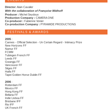
CREDITS
Director
: Alain Cavalier
With the collaboration of Françoise Widhoff
Producer :
Michel Seydoux
Production Company :
CAMERA ONE
Co-producer :
Fabienne Vonier
Co-production Company :
PYRAMIDE PRODUCTIONS
FESTIVALS & AWARDS
2005
:
Cannes - Official Selection - Un Certain Regard - Intimacy Prize
New Horizons FF
Namur FF
FCMM
Tubingen French FF
Leeds FF
Gwangju FF
Vancouver FF
Sitges FF
Haifa FF
Tapei Golden Horse Dublin FF
2006
:
Rotterdam FF
Mexico FF
Hong Kong FF
Bellaria FF
Indie Lisboa FF
Brisbane IFF
Rio IFF
UK French FF