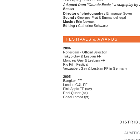
Screenplay : R
obert Salis
Adapted from "Grande Ecole," a stageplay by 
Besset
Director of photography :
Emmanuel Soyer
Sound :
Georges Prat & Emmanuel legall
Music :
Eric Neveux
Editing :
Catherine Schwartz
FESTIVALS & AWARDS
2004
:
Rotterdam - Official Selection
Tokyo Gay & Lesbian FF
Montreal Gay & Lesbian FF
Rio Film Festival
Verzaubert Gay & Lesbian FF in Germany
2005
:
Bangkok FF
London G&L FF
Pink Apple FF (sw)
Reel Queer (nz)
Casal Lamda (pt)
DISTRIB
A L'AFFI