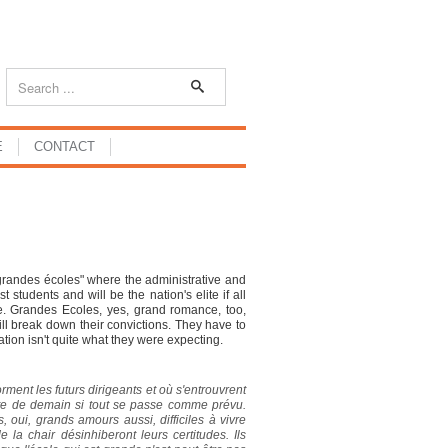
E
CONTACT
randes écoles" where the administrative and
 students and will be the nation's elite if all
e. Grandes Ecoles, yes, grand romance, too,
ill break down their convictions. They have to
ation isn't quite what they were expecting.
ent les futurs dirigeants et où s'entrouvrent
élite de demain si tout se passe comme prévu.
 oui, grands amours aussi, difficiles à vivre
e la chair désinhiberont leurs certitudes. Ils