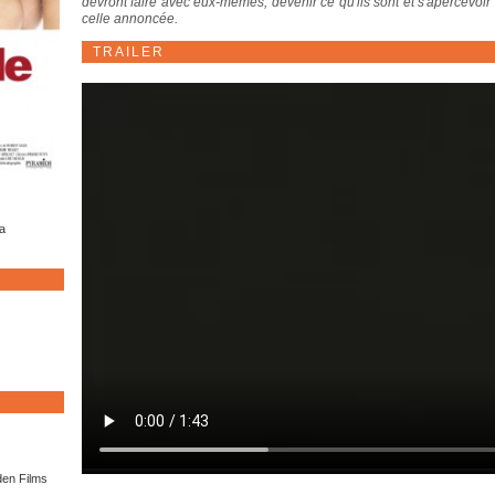
devront faire avec eux-mêmes, devenir ce qu'ils sont et s'apercevoir 
celle annoncée.
TRAILER
a
den Films