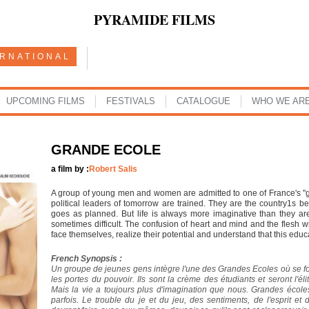
PYRAMIDE FILMS
ERNATIONAL
UPCOMING FILMS
FESTIVALS
CATALOGUE
WHO WE AR
GRANDE ECOLE
a film by :
Robert Salis
A group of young men and women are admitted to one of France's "g
political leaders of tomorrow are trained. They are the country1s best
goes as planned. But life is always more imaginative than they ar
sometimes difficult. The confusion of heart and mind and the flesh w
face themselves, realize their potential and understand that this educ
French Synopsis :
Un groupe de jeunes gens intègre l'une des Grandes Ecoles où se form
les portes du pouvoir. Ils sont la crème des étudiants et seront l'
Mais la vie a toujours plus d'imagination que nous. Grandes écoles,
parfois. Le trouble du je et du jeu, des sentiments, de l'esprit et d