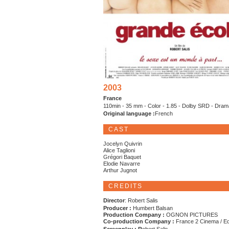
2003
France
110min - 35 mm - Color - 1.85 - Dolby SRD - Dram
Original language :
French
CAST
Jocelyn Quivrin
Alice Taglioni
Grégori Baquet
Elodie Navarre
Arthur Jugnot
CREDITS
Director
: Robert Salis
Producer :
Humbert Balsan
Production Company :
OGNON PICTURES
Co-production Company :
France 2 Cinema / E