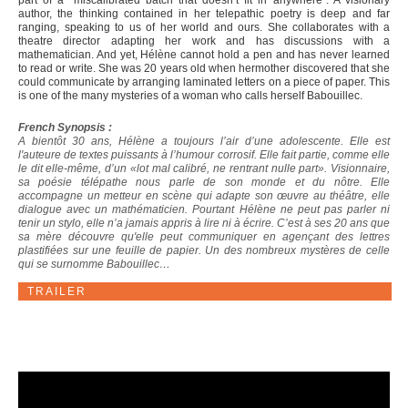
part of a “miscalibrated batch that doesn’t fit in anywhere”. A visionary
author, the thinking contained in her telepathic poetry is deep and far
ranging, speaking to us of her world and ours. She collaborates with a
theatre director adapting her work and has discussions with a
mathematician. And yet, Hélène cannot hold a pen and has never learned
to read or write. She was 20 years old when hermother discovered that she
could communicate by arranging laminated letters on a piece of paper. This
is one of the many mysteries of a woman who calls herself Babouillec.
French Synopsis :
A bientôt 30 ans, Hélène a toujours l’air d’une adolescente. Elle est
l'auteure de textes puissants à l’humour corrosif. Elle fait partie, comme elle
le dit elle-même, d’un «lot mal calibré, ne rentrant nulle part». Visionnaire,
sa poésie télépathe nous parle de son monde et du nôtre. Elle
accompagne un metteur en scène qui adapte son œuvre au théâtre, elle
dialogue avec un mathématicien. Pourtant Hélène ne peut pas parler ni
tenir un stylo, elle n’a jamais appris à lire ni à écrire. C’est à ses 20 ans que
sa mère découvre qu'elle peut communiquer en agençant des lettres
plastifiées sur une feuille de papier. Un des nombreux mystères de celle
qui se surnomme Babouillec…
TRAILER