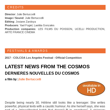
CREDITS
Director
: Julie Bertuccelli
Image / Sound
: Julie Bertuccelli
Editing
: Josiane Zardoya
Producers
: Yael Fogiel, Laetitia Gonzales
Production companies
: LES FILMS DU POISSON, UCELLI PRODUCTION,
ARTE FRANCE CINEMA
FESTIVALS & AWARDS
2017 - COLCOA Los Angeles Festival - Official Competition
LATEST NEWS FROM THE COSMOS
DERNIERES NOUVELLES DU COSMOS
a film by :
Julie Bertuccelli
Despite being nearly 30, Hélène still looks like a teenager. She writes
powerful, physical texts with a caustic humour. As she herself says, she was