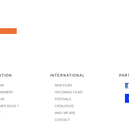
UTION
INTERNATIONAL
PAR
CHE
NEW FILMS
INEMENT
UPCOMING FILMS
GUE
FESTIVALS
MES NOUS ?
CATALOGUE
T
WHO WE ARE
CONTACT