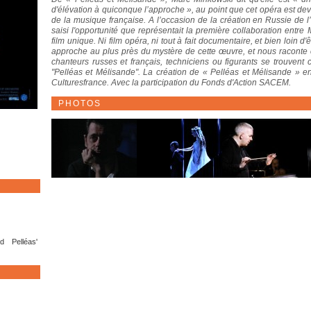
d'élévation à quiconque l’approche », au point que cet opéra est 
de la musique française. A l’occasion de la création en Russie de 
saisi l'opportunité que représentait la première collaboration entre
film unique. Ni film opéra, ni tout à fait documentaire, et bien loin d'
approche au plus près du mystère de cette œuvre, et nous raconte 
chanteurs russes et français, techniciens ou figurants se trouvent 
"Pelléas et Mélisande". La création de « Pelléas et Mélisande » en R
Culturesfrance. Avec la participation du Fonds d'Action SACEM.
PHOTOS
d Pelléas'