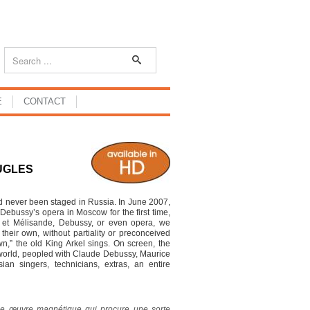
E
CONTACT
UGLES
ad never been staged in Russia. In June 2007,
ebussy’s opera in Moscow for the first time,
as et Mélisande, Debussy, or even opera, we
heir own, without partiality or preconceived
wn,” the old King Arkel sings. On screen, the
 world, peopled with Claude Debussy, Maurice
an singers, technicians, extras, an entire
une œuvre magnétique qui procure une sorte