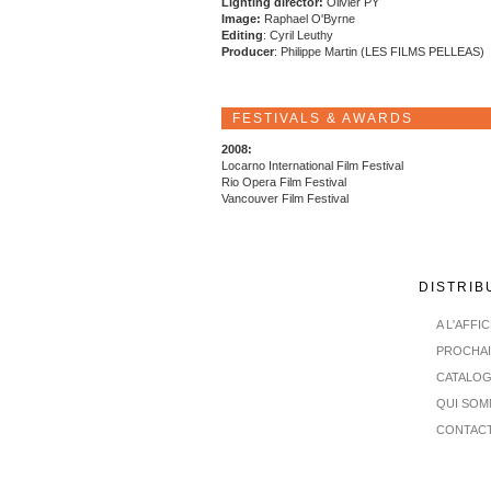
Lighting director:
Olivier PY
Image:
Raphael O'Byrne
Editing
: Cyril Leuthy
Producer
: Philippe Martin (LES FILMS PELLEAS)
FESTIVALS & AWARDS
2008:
Locarno International Film Festival
Rio Opera Film Festival
Vancouver Film Festival
DISTRIB
A L'AFFI
PROCHA
CATALO
QUI SOM
CONTAC