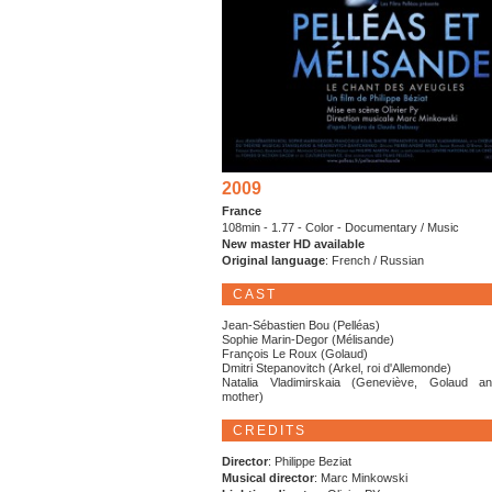
2009
France
108min - 1.77 - Color - Documentary / Music
New master HD available
Original language
: French / Russian
CAST
Jean-Sébastien Bou (Pelléas)
Sophie Marin-Degor (Mélisande)
François Le Roux (Golaud)
Dmitri Stepanovitch (Arkel, roi d'Allemonde)
Natalia Vladimirskaia (Geneviève, Golaud an
mother)
CREDITS
Director
: Philippe Beziat
Musical director
: Marc Minkowski