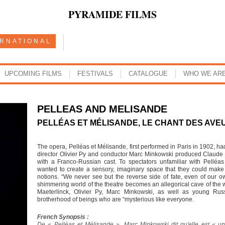
PYRAMIDE FILMS
ERNATIONAL
UPCOMING FILMS
FESTIVALS
CATALOGUE
WHO WE AR
PELLEAS AND MELISANDE
PELLÉAS ET MÉLISANDE, LE CHANT DES AVE
The opera, Pelléas et Mélisande, first performed in Paris in 1902, h
director Olivier Py and conductor Marc Minkowski produced Claude D
with a Franco-Russian cast. To spectators unfamiliar with Pellé
wanted to create a sensory, imaginary space that they could make t
notions. “We never see but the reverse side of fate, even of our o
shimmering world of the theatre becomes an allegorical cave of the
Maeterlinck, Olivier Py, Marc Minkowski, as well as young Russi
brotherhood of beings who are “mysterious like everyone.
French Synopsis :
De « Pelléas et Mélisande », Marc Minkowski dit qu'elle est « 