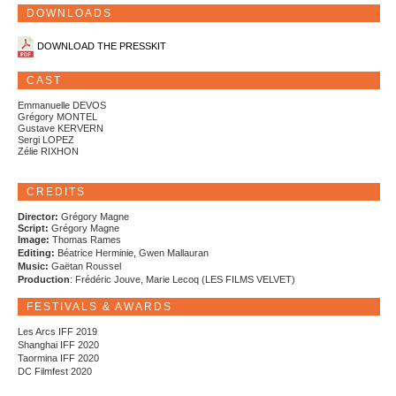
DOWNLOADS
DOWNLOAD THE PRESSKIT
CAST
Emmanuelle DEVOS
Grégory MONTEL
Gustave KERVERN
Sergi LOPEZ
Zélie RIXHON
CREDITS
Director:
Grégory Magne
Script:
Grégory Magne
Image:
Thomas Rames
Editing:
Béatrice Herminie, Gwen Mallauran
Music:
Gaëtan Roussel
Production
: Frédéric Jouve, Marie Lecoq (LES FILMS VELVET)
FESTIVALS & AWARDS
Les Arcs IFF 2019
Shanghai IFF 2020
Taormina IFF 2020
DC Filmfest 2020