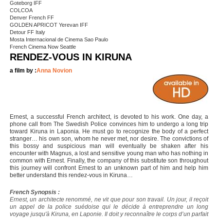
Goteborg IFF
COLCOA
Denver French FF
GOLDEN APRICOT Yerevan IFF
Detour FF Italy
Mosta Internacional de Cinema Sao Paulo
French Cinema Now Seattle
RENDEZ-VOUS IN KIRUNA
a film by :
Anna Novion
Ernest, a successful French architect, is devoted to his work. One day, a
phone call from The Swedish Police convinces him to undergo a long trip
toward Kiruna in Laponia. He must go to recognize the body of a perfect
stranger… his own son, whom he never met, nor desire. The convictions of
this bossy and suspicious man will eventually be shaken after his
encounter with Magnus, a lost and sensitive young man who has nothing in
common with Ernest. Finally, the company of this substitute son throughout
this journey will confront Ernest to an unknown part of him and help him
better understand this rendez-vous in Kiruna…
French Synopsis :
Ernest, un architecte renommé, ne vit que pour son travail. Un jour, il reçoit
un appel de la police suédoise qui le décide à entreprendre un long
voyage jusqu'à Kiruna, en Laponie. Il doit y reconnaître le corps d’un parfait