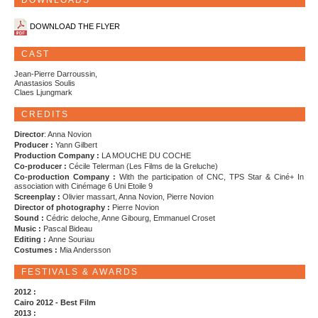
DOWNLOADS
DOWNLOAD THE FLYER
CAST
Jean-Pierre Darroussin,
Anastasios Soulis
Claes Ljungmark
CREDITS
Director
: Anna Novion
Producer :
Yann Gilbert
Production Company :
LA MOUCHE DU COCHE
Co-producer :
Cécile Telerman (Les Films de la Greluche)
Co-production Company :
With the participation of CNC, TPS Star & Ciné+ In
association with Cinémage 6 Uni Etoile 9
Screenplay :
Olivier massart, Anna Novion, Pierre Novion
Director of photography :
Pierre Novion
Sound :
Cédric deloche, Anne Gibourg, Emmanuel Croset
Music :
Pascal Bideau
Editing :
Anne Souriau
Costumes :
Mia Andersson
FESTIVALS & AWARDS
2012 :
Cairo 2012 - Best Film
2013 :