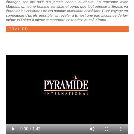
étranger, son fils qu’il n’a jamais connu, ni désiré. La rencontre avec
Magnus, un jeune homme sensible et perdu que tout oppose à Ernest, va
ébranler les certitudes de cet homme autoritaire et méfiant. Et ce voyage en
compagnie d'un fils possible, va révéler à Ernest une part inconnue de lui-
même et l’aider à mieux comprendre ce rendez-vous à Kiruna.
TRAILER