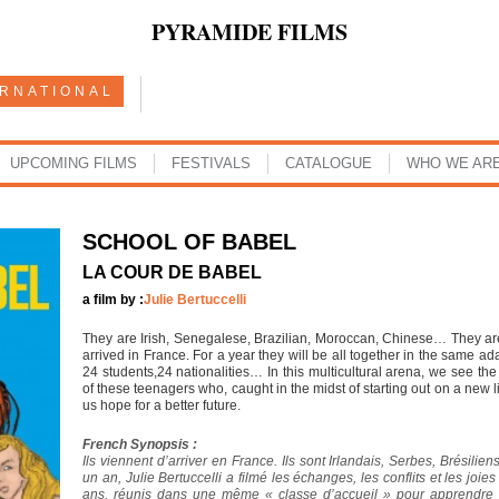
PYRAMIDE FILMS
ERNATIONAL
UPCOMING FILMS
FESTIVALS
CATALOGUE
WHO WE AR
SCHOOL OF BABEL
LA COUR DE BABEL
a film by :
Julie Bertuccelli
They are Irish, Senegalese, Brazilian, Moroccan, Chinese… They ar
arrived in France. For a year they will be all together in the same a
24 students,24 nationalities… In this multicultural arena, we see th
of these teenagers who, caught in the midst of starting out on a new 
us hope for a better future.
French Synopsis :
Ils viennent d’arriver en France. Ils sont Irlandais, Serbes, Brésili
un an, Julie Bertuccelli a filmé les échanges, les conflits et les jo
ans, réunis dans une même « classe d’accueil » pour apprendre l