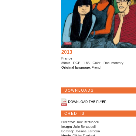
2013
France
89min - DCP - 1.85 - Color - Documentary
Original language
: French
DOWNLOADS
DOWNLOAD THE FLYER
CREDITS
Director:
Julie Bertuccelli
Image:
Julie Bertuccelli
Editing:
Josiane Zardoya
Music
: Olivier Daviaud