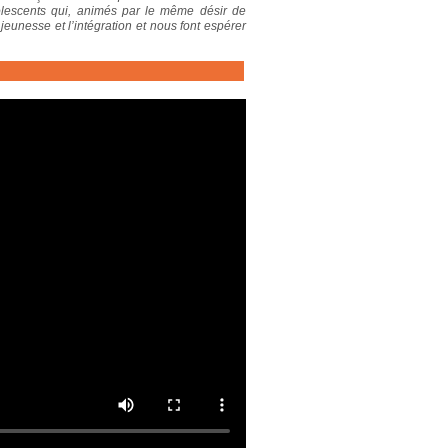
dolescents qui, animés par le même désir de
eunesse et l’intégration et nous font espérer