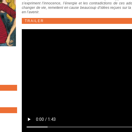
s’expriment l’innocence, l’énergie et les contradictions de ces a
changer de vie, remettent en cause beaucoup d’idées reçues sur la j
en l’avenir.
TRAILER