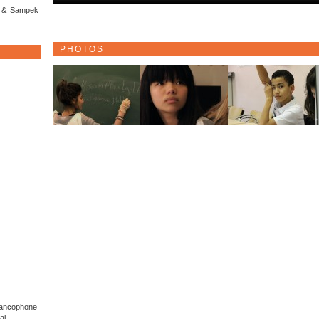
n & Sampek
PHOTOS
Francophone
al