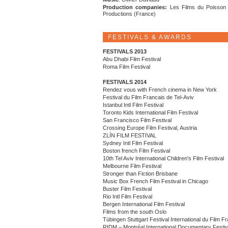
Production companies:
Les Films du Poisso
Productions (France)
FESTIVALS & AWARDS
FESTIVALS 2013
Abu Dhabi Film Festival
Roma Film Festival
FESTIVALS 2014
Rendez vous with French cinema in New York
Festival du Film Francais de Tel-Aviv
Istanbul Intl Film Festival
Toronto Kids International Film Festival
San Francisco Film Festival
Crossing Europe Film Festival, Austria
ZLÍN FILM FESTIVAL
Sydney Intl Film Festival
Boston french Film Festival
10th Tel Aviv International Children's Film Festival
Melbourne Film Festival
Stronger than Fiction Brisbane
Music Box French Film Festival in Chicago
Buster Film Festival
Rio Intl Film Festival
Bergen International Film Festival
Films from the south Oslo
Tübingen Stuttgart Festival International du Film 
RIDM – Montréal International Documentary Festiv