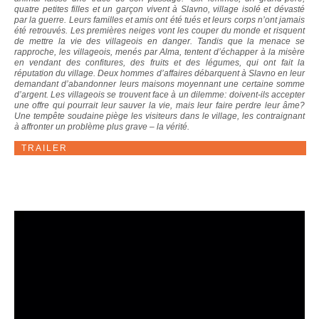
quatre petites filles et un garçon vivent à Slavno, village isolé et dévasté
par la guerre. Leurs familles et amis ont été tués et leurs corps n’ont jamais
été retrouvés. Les premières neiges vont les couper du monde et risquent
de mettre la vie des villageois en danger. Tandis que la menace se
rapproche, les villageois, menés par Alma, tentent d’échapper à la misère
en vendant des confitures, des fruits et des légumes, qui ont fait la
réputation du village. Deux hommes d’affaires débarquent à Slavno en leur
demandant d’abandonner leurs maisons moyennant une certaine somme
d’argent. Les villageois se trouvent face à un dilemme: doivent-ils accepter
une offre qui pourrait leur sauver la vie, mais leur faire perdre leur âme?
Une tempête soudaine piège les visiteurs dans le village, les contraignant
à affronter un problème plus grave – la vérité.
TRAILER