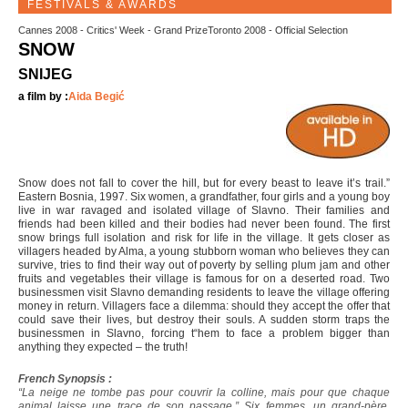
FESTIVALS & AWARDS
Cannes 2008 - Critics' Week - Grand PrizeToronto 2008 - Official Selection
SNOW
SNIJEG
a film by :
Aida Begić
Snow does not fall to cover the hill, but for every beast to leave it’s trail.”
Eastern Bosnia, 1997. Six women, a grandfather, four girls and a young boy
live in war ravaged and isolated village of Slavno. Their families and
friends had been killed and their bodies had never been found. The first
snow brings full isolation and risk for life in the village. It gets closer as
villagers headed by Alma, a young stubborn woman who believes they can
survive, tries to find their way out of poverty by selling plum jam and other
fruits and vegetables their village is famous for on a deserted road. Two
businessmen visit Slavno demanding residents to leave the village offering
money in return. Villagers face a dilemma: should they accept the offer that
could save their lives, but destroy their souls. A sudden storm traps the
businessmen in Slavno, forcing t“hem to face a problem bigger than
anything they expected – the truth!
French Synopsis :
“La neige ne tombe pas pour couvrir la colline, mais pour que chaque
animal laisse une trace de son passage.” Six femmes, un grand-père,