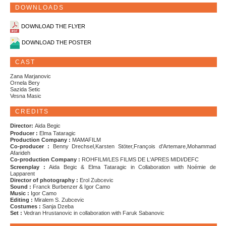
DOWNLOADS
DOWNLOAD THE FLYER
DOWNLOAD THE POSTER
CAST
Zana Marjanovic
Ornela Bery
Sazida Setic
Vesna Masic
CREDITS
Director:
Aida Begic
Producer :
Elma Tataragic
Production Company :
MAMAFILM
Co-producer :
Benny Drechsel,Karsten Stöter,François d'Artemare,Mohammad
Afarideh
Co-production Company :
ROHFILM/LES FILMS DE L'APRES MIDI/DEFC
S
creenplay :
Aida Begic & Elma Tataragic in Collaboration with Noémie de
Lapparent
Director of photography :
Erol Zubcevic
Sound :
Franck Burbenzer & Igor Camo
Music :
Igor Camo
Editing :
Miralem S. Zubcevic
Costumes :
Sanja Dzeba
Set :
Vedran Hrustanovic in collaboration with Faruk Sabanovic