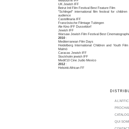
Melbourne IFF
UK Jewish IFF
Beirut Intl Film Festival Best Feature Film
"Schlingel" international film festival for childr
audience
Castellinaria IFF
Französische Filmtage Tubingen
Ale Kino IFF Dusseldorf
Jewish IFF
Warsaw Jewish Film Festival Best Cinematograph
2010
:
Mediterranean Film Days
Heidelberg International Children and Youth Film 
Malmö
Caracas Jewish IFF
Stockholm jewish IFF
Medit'10 Cine Judio Mexico
2012
:
Helsinki African FF
DISTRIB
A L'AFFI
PROCHA
CATALO
QUI SOM
CONTAC