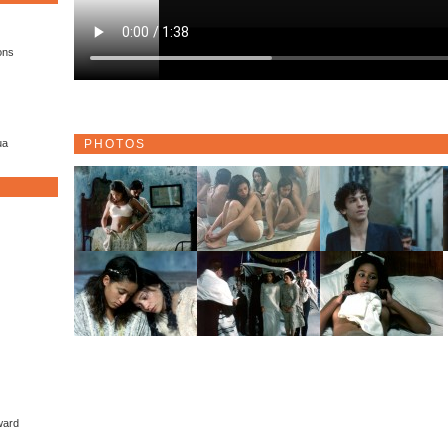
ons
PHOTOS
ua
ward