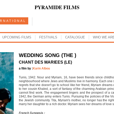
PYRAMIDE FILMS
ERNATIONAL
UPCOMING FILMS
FESTIVALS
CATALOGUE
WHO WE AR
WEDDING SONG (THE )
CHANT DES MARIEES (LE)
a film by :
Karin Albou
Tunis, 1942. Nour and Myriam, 16, have been friends since child
neighbourhood where Jews and Muslims live in harmony. Each one secre
regrets that she doesn't go to school like her friend, Myriam dreams
to her cousin Khaled, a sort of fantasy of the charming Arabian prin
cannot find work. The engagement lingers and the prospect of a c
1942, the German army enters Tunis. Pursuing the policies of the V
the Jewish community. Tita, Myriam's mother, no longer has the right
marry her daughter to a rich doctor. Myriam sees her dreams of lov
French Synopsis :