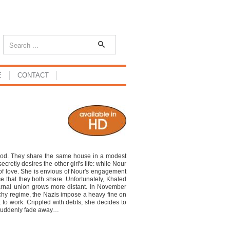
E
CONTACT
hood. They share the same house in a modest
tly desires the other girl's life: while Nour
 of love. She is envious of Nour's engagement
ce that they both share. Unfortunately, Khaled
arnal union grows more distant. In November
ichy regime, the Nazis impose a heavy fine on
 to work. Crippled with debts, she decides to
e suddenly fade away…