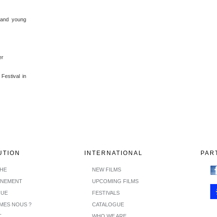
en and young
er
Festival in
UTION
INTERNATIONAL
PAR
CHE
NEW FILMS
INEMENT
UPCOMING FILMS
GUE
FESTIVALS
MES NOUS ?
CATALOGUE
T
WHO WE ARE