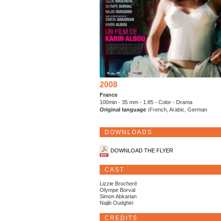
2008
France
100min - 35 mm - 1.85 - Color - Drama
Original language :
French, Arabic, German
DOWNLOADS
DOWNLOAD THE FLYER
CAST
Lizzie Brocheré
Olympe Borval
Simon Abkarian
Najib Oudghiri
CREDITS