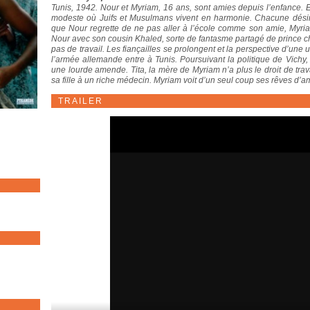
Tunis, 1942. Nour et Myriam, 16 ans, sont amies depuis l’enfance. 
modeste où Juifs et Musulmans vivent en harmonie. Chacune désire 
que Nour regrette de ne pas aller à l’école comme son amie, Myriam
Nour avec son cousin Khaled, sorte de fantasme partagé de prince 
pas de travail. Les fiançailles se prolongent et la perspective d’un
l’armée allemande entre à Tunis. Poursuivant la politique de Vichy
une lourde amende. Tita, la mère de Myriam n’a plus le droit de trava
sa fille à un riche médecin. Myriam voit d’un seul coup ses rêves d
TRAILER