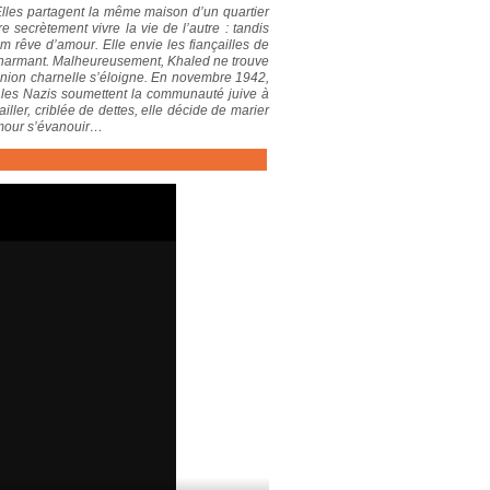
Elles partagent la même maison d’un quartier
secrètement vivre la vie de l’autre : tandis
 rêve d’amour. Elle envie les fiançailles de
charmant. Malheureusement, Khaled ne trouve
e union charnelle s’éloigne. En novembre 1942,
, les Nazis soumettent la communauté juive à
iller, criblée de dettes, elle décide de marier
’amour s’évanouir…