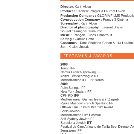
Director
: Karin Albou
Producer :
Isabelle Pragier & Laurent Lavolé
Production Company :
GLORIA FILMS Producti
Co-production Company :
France 3 Cinéma
Screenplay :
Karin Albou
Director of photography :
Laurent Brunet
Sound :
François Guillaume
Music :
François-Eudes Chanfrault
Editing :
Camille Cotte
Costumes :
Tania Shebabo-Cohen & Lilia Lakaho
Set :
Khaled Joulak
FESTIVALS & AWARDS
2008
:
Torino IFF
Namur French speaking IFF
Abitibi-Témiscamingue IFF
Mediterranean IFF - Bruxelles
2009
:
Palm Springs IFF
New York Jewish IFF
CPH PIX IFF
Mediterranean Games festival in Zagreb
Rijeka Moscow French Speaking FF
Ottawa Film Festival Best film Award
Berlin Jewish FF
Mediterranean Film Festival
Split Sydney Jewish FF
Barcelona Jewish IFF
Festival de Cine Africano de Tarifa Best Director A
Jerusalem IFF