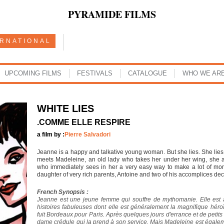
PYRAMIDE FILMS
ERNATIONAL
UPCOMING FILMS
FESTIVALS
CATALOGUE
WHO WE AR
WHITE LIES
.COMME ELLE RESPIRE
a film by :
Pierre Salvadori
Jeanne is a happy and talkative young woman. But she lies. She lies 
meets Madeleine, an old lady who takes her under her wing, she 
who immediately sees in her a very easy way to make a lot of mone
daughter of very rich parents, Antoine and two of his accomplices de
French Synopsis :
Jeanne est une jeune femme qui souffre de mythomanie. Elle est 
histoires fabuleuses dont elle est généralement la magnifique hér
fuit Bordeaux pour Paris. Après quelques jours d'errance et de petits
dame crédule qui la prend à son service. Mais Madeleine est égaleme