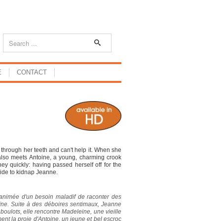
E
CONTACT
through her teeth and can't help it. When she
also meets Antoine, a young, charming crook
y quickly: having passed herself off for the
cide to kidnap Jeanne.
animée d'un besoin maladif de raconter des
oïne. Suite à des déboires sentimaux, Jeanne
 boulots, elle rencontre Madeleine, une vieille
nt la proie d'Antoine, un jeune et bel escroc