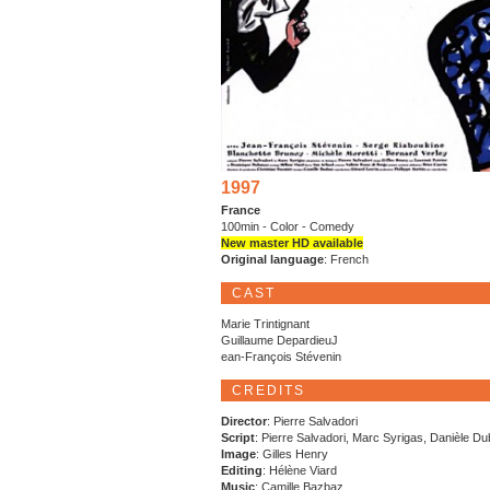
1997
France
100min - Color - Comedy
New master HD available
Original language
: French
CAST
Marie Trintignant
Guillaume DepardieuJ
ean-François Stévenin
CREDITS
Director
: Pierre Salvadori
Script
: Pierre Salvadori, Marc Syrigas, Danièle D
Image
: Gilles Henry
Editing
: Hélène Viard
Music
: Camille Bazbaz