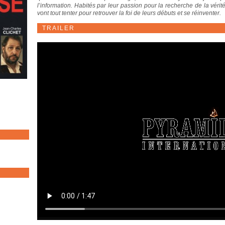
l’information. Habités par leur passion pour la recherche de la vérité,
vont tout tenter pour retrouver la foi de leurs débuts et se réinventer.
TRAILER