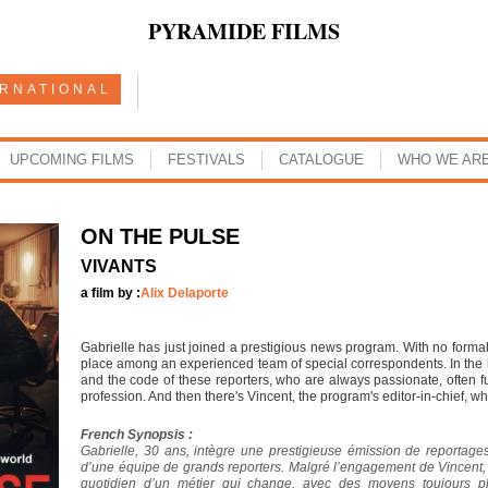
PYRAMIDE FILMS
ERNATIONAL
UPCOMING FILMS
FESTIVALS
CATALOGUE
WHO WE AR
ON THE PULSE
VIVANTS
a film by :
Alix Delaporte
Gabrielle has just joined a prestigious news program. With no formal
place among an experienced team of special correspondents. In the he
and the code of these reporters, who are always passionate, often f
profession. And then there's Vincent, the program's editor-in-chief, w
French Synopsis :
Gabrielle, 30 ans, intègre une prestigieuse émission de reportages.
d’une équipe de grands reporters. Malgré l’engagement de Vincent, l
quotidien d’un métier qui change, avec des moyens toujours p