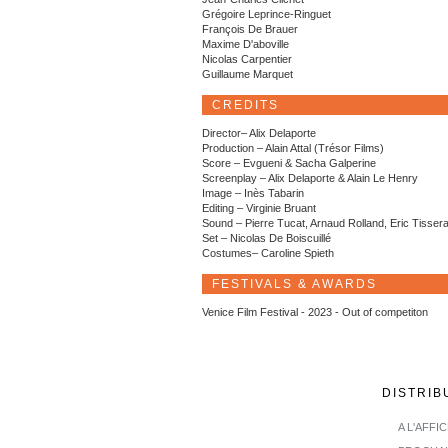
Grégoire Leprince-Ringuet
François De Brauer
Maxime D'aboville
Nicolas Carpentier
Guillaume Marquet
CREDITS
Director– Alix Delaporte
Production – Alain Attal (Trésor Films)
Score – Evgueni & Sacha Galperine
Screenplay – Alix Delaporte & Alain Le Henry
Image – Inès Tabarin
Editing – Virginie Bruant
Sound – Pierre Tucat, Arnaud Rolland, Eric Tisser
Set – Nicolas De Boiscuillé
Costumes– Caroline Spieth
FESTIVALS & AWARDS
Venice Film Festival - 2023 - Out of competiton
DISTRIB
A L'AFFI