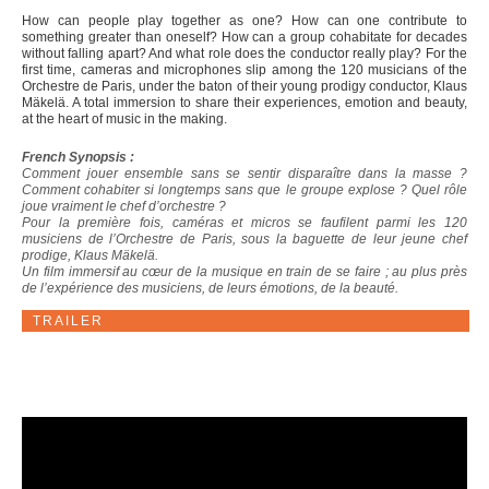
How can people play together as one? How can one contribute to
something greater than oneself? How can a group cohabitate for decades
without falling apart? And what role does the conductor really play? For the
first time, cameras and microphones slip among the 120 musicians of the
Orchestre de Paris, under the baton of their young prodigy conductor, Klaus
Mäkelä. A total immersion to share their experiences, emotion and beauty,
at the heart of music in the making.
French Synopsis :
Comment jouer ensemble sans se sentir disparaître dans la masse ?
Comment cohabiter si longtemps sans que le groupe explose ? Quel rôle
joue vraiment le chef d’orchestre ?
Pour la première fois, caméras et micros se faufilent parmi les 120
musiciens de l’Orchestre de Paris, sous la baguette de leur jeune chef
prodige, Klaus Mäkelä.
Un film immersif au cœur de la musique en train de se faire ; au plus près
de l’expérience des musiciens, de leurs émotions, de la beauté.
TRAILER