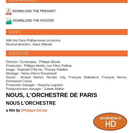
DOWNLOADS
DOWNLOAD THE PRESSKIT
DOWNLOAD THE POSTER
CAST
With the Paris-Philharmonie orchestra
Musical direction : Klaus Mäkelä
CREDITS
Director / Screenplay : Philippe Béziat
Production : Philippe Martin, Les Films Pelléas
Image : Raphaël O’Byrne, Thomas Rabillon
Montage : Henry-Pierre Rosamond
Sound : Arnaud Marten, Nicolas Joly, François Waledisch, François Mereu,
Emmanuel Croset
Production manager : Natacha Legrand
Postproduction manager : Juliette Mallon
NOUS, L'ORCHESTRE DE PARIS
NOUS L'ORCHESTRE
a film by :
Philippe Béziat