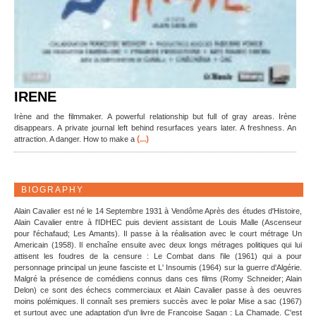
IRENE
Irène and the filmmaker. A powerful relationship but full of gray areas. Irène
disappears. A private journal left behind resurfaces years later. A freshness. An
(...)
attraction. A danger. How to make a
BIOGRAPHY
Alain Cavalier est né le 14 Septembre 1931 à Vendôme Après des études d'Histoire,
Alain Cavalier entre à l'IDHEC puis devient assistant de Louis Malle (Ascenseur
pour l'échafaud; Les Amants). Il passe à la réalisation avec le court métrage Un
Americain (1958). Il enchaîne ensuite avec deux longs métrages politiques qui lui
attisent les foudres de la censure : Le Combat dans l'ile (1961) qui a pour
personnage principal un jeune fasciste et L' Insoumis (1964) sur la guerre d'Algérie.
Malgré la présence de comédiens connus dans ces films (Romy Schneider; Alain
Delon) ce sont des échecs commerciaux et Alain Cavalier passe à des oeuvres
moins polémiques. Il connaît ses premiers succès avec le polar Mise a sac (1967)
et surtout avec une adaptation d'un livre de Francoise Sagan : La Chamade. C'est