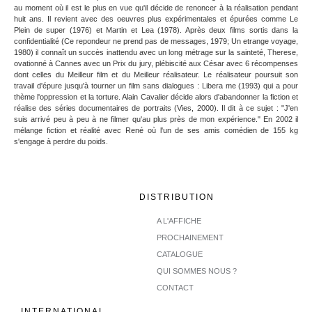
au moment où il est le plus en vue qu'il décide de renoncer à la réalisation pendant
huit ans. Il revient avec des oeuvres plus expérimentales et épurées comme Le
Plein de super (1976) et Martin et Lea (1978). Après deux films sortis dans la
confidentialité (Ce repondeur ne prend pas de messages, 1979; Un etrange voyage,
1980) il connaît un succès inattendu avec un long métrage sur la sainteté, Therese,
ovationné à Cannes avec un Prix du jury, plébiscité aux César avec 6 récompenses
dont celles du Meilleur film et du Meilleur réalisateur. Le réalisateur poursuit son
travail d'épure jusqu'à tourner un film sans dialogues : Libera me (1993) qui a pour
thème l'oppression et la torture. Alain Cavalier décide alors d'abandonner la fiction et
réalise des séries documentaires de portraits (Vies, 2000). Il dit à ce sujet : "J'en
suis arrivé peu à peu à ne filmer qu'au plus près de mon expérience." En 2002 il
mélange fiction et réalité avec René où l'un de ses amis comédien de 155 kg
s'engage à perdre du poids.
DISTRIBUTION
A L'AFFICHE
PROCHAINEMENT
CATALOGUE
QUI SOMMES NOUS ?
CONTACT
INTERNATIONAL