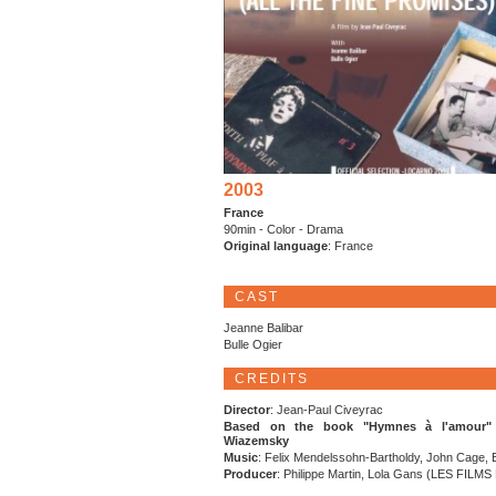
2003
France
90min - Color - Drama
Original language
: France
CAST
Jeanne Balibar
Bulle Ogier
CREDITS
Director
: Jean-Paul Civeyrac
Based on the book "Hymnes à l'amour"
Wiazemsky
Music
: Felix Mendelssohn-Bartholdy, John Cage, E
Producer
: Philippe Martin, Lola Gans (LES FILM