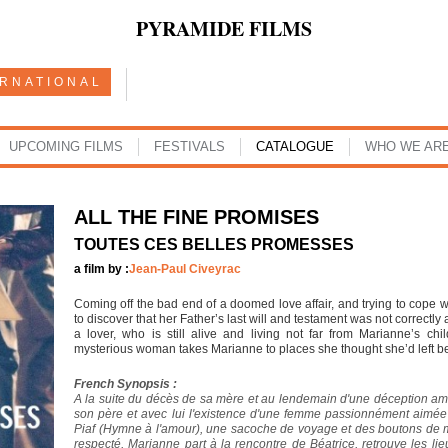
PYRAMIDE FILMS
ERNATIONAL
UPCOMING FILMS
FESTIVALS
CATALOGUE
WHO WE AR
ALL THE FINE PROMISES
TOUTES CES BELLES PROMESSES
a film by :
Jean-Paul Civeyrac
Coming off the bad end of a doomed love affair, and trying to cope w
to discover that her Father’s last will and testament was not correctly
a lover, who is still alive and living not far from Marianne’s ch
mysterious woman takes Marianne to places she thought she’d left be
French Synopsis :
A la suite du décès de sa mère et au lendemain d'une déception a
son père et avec lui l'existence d'une femme passionnément aimée : 
Piaf (Hymne à l'amour), une sacoche de voyage et des boutons de m
respecté, Marianne part à la rencontre de Béatrice, retrouve les l