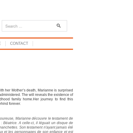
E
CONTACT
ith her Mother’s death, Marianne is surprised
 administered. The will reveals the existence of
ildhood family home.Her journey to find this
hind forever.
moureuse, Marianne découvre le testament de
Béatrice. A celle-ci, il léguait un disque de
anchettes. Son testament n'ayant jamais été
ieux et les personnages de son enfance et est