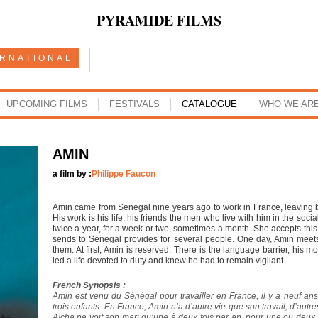
PYRAMIDE FILMS
ERNATIONAL
UPCOMING FILMS
FESTIVALS
CATALOGUE
WHO WE AR
AMIN
a film by :
Philippe Faucon
Amin came from Senegal nine years ago to work in France, leaving be
His work is his life, his friends the men who live with him in the so
twice a year, for a week or two, sometimes a month. She accepts this
sends to Senegal provides for several people. One day, Amin meets
them. At first, Amin is reserved. There is the language barrier, his m
led a life devoted to duty and knew he had to remain vigilant.
French Synopsis :
Amin est venu du Sénégal pour travailler en France, il y a neuf ans
trois enfants. En France, Amin n’a d’autre vie que son travail, d’aut
Aïcha ne voit son mari qu’une à deux fois par an, pour une ou deux 