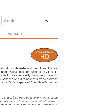
E
CONTACT
hind his wife Aïsha and their three children.
cial home. Aïsha sees her husband only once or
 situation as a necessity: the money that Amin
 Gabrielle and a relationship starts between
odesty. So far, separated from his wife, he has
. Il a laissé au pays sa femme Aïcha et leurs
res amis que les hommes qui résident au foyer.
semaines, parfois un mois. Elle accepte cette