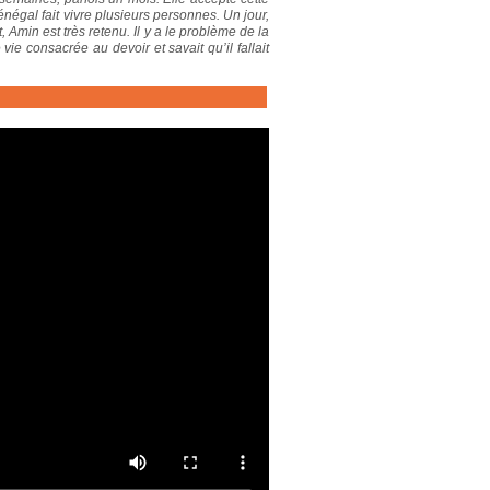
négal fait vivre plusieurs personnes. Un jour,
 Amin est très retenu. Il y a le problème de la
ie consacrée au devoir et savait qu’il fallait