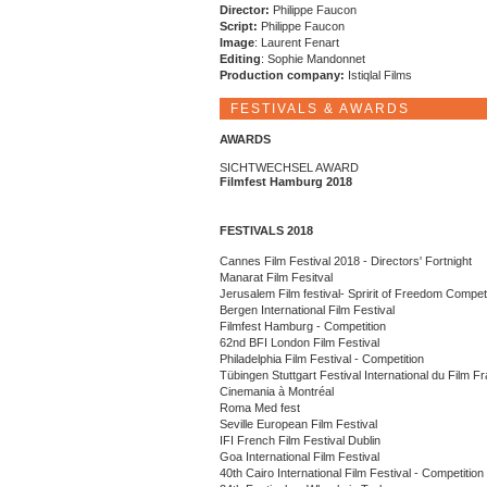
Director:
Philippe Faucon
Script:
Philippe Faucon
Image
: Laurent Fenart
Editing
: Sophie Mandonnet
Production company:
Istiqlal Films
FESTIVALS & AWARDS
AWARDS
SICHTWECHSEL AWARD
Filmfest Hamburg 2018
FESTIVALS 2018
Cannes Film Festival 2018 - Directors' Fortnight
Manarat Film Fesitval
Jerusalem Film festival- Spririt of Freedom Competi
Bergen International Film Festival
Filmfest Hamburg - Competition
62nd BFI London Film Festival
Philadelphia Film Festival - Competition
Tübingen Stuttgart Festival International du Film 
Cinemania à Montréal
Roma Med fest
Seville European Film Festival
IFI French Film Festival Dublin
Goa International Film Festival
40th Cairo International Film Festival - Competition