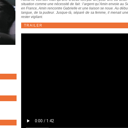
situation comme une nécessité de fait : l’argent qu’Amin envoie au Sé
en France, Amin rencontre Gabrielle et une liaison se noue. Au début,
langue, de la pudeur. Jusque-là, séparé de sa femme, il menait une v
rester vigilant.
TRAILER