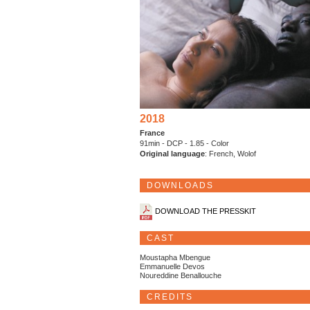
2018
France
91min - DCP - 1.85 - Color
Original language
: French, Wolof
DOWNLOADS
DOWNLOAD THE PRESSKIT
CAST
Moustapha Mbengue
Emmanuelle Devos
Noureddine Benallouche
CREDITS