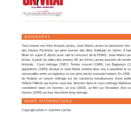
BIOGRAPHY
Tout comme son frère Arnaud Larrieu, Jean-Marie Larrieu se passionne très t
des Hautes-Pyrénées qui aime tourner des films d'altitude en 16mm. A l'ad
filmer en super-8. Après avoir raté le concours de la FEMIS, Jean-Marie Larrieu
échec, à partir du milieu des années 80, les frères Larrieu tournent de n
festivals : Court métrage (1987), Temps couvert (1988), Les Baigneurs (1
apparitions (1993). Arnaud et Jean-Marie mettent deux ans à peaufiner le scén
retrouvailles entre un ingénieur et son père ancien soixante-huitard. En 1999
de Roland, un moyen métrage sur les vacances tumultueuses d'une petite 
Hélène Fillières qui tourne sous leur direction dans le court métrage Madonn
comédiens dans Un homme, un vrai (2003), un film sur l'évolution d'un coup
l'amour (2005) est leur deuxième long metrage.
MORE INFORMATIONS
Copyright photo © Joachim Larrieu