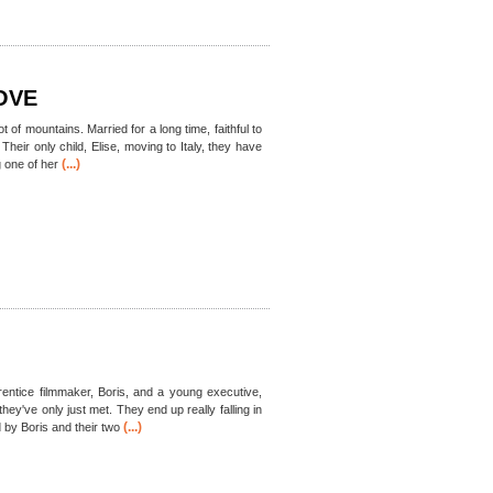
OVE
t of mountains. Married for a long time, faithful to
 Their only child, Elise, moving to Italy, they have
(...)
g one of her
entice filmmaker, Boris, and a young executive,
hey've only just met. They end up really falling in
(...)
 by Boris and their two