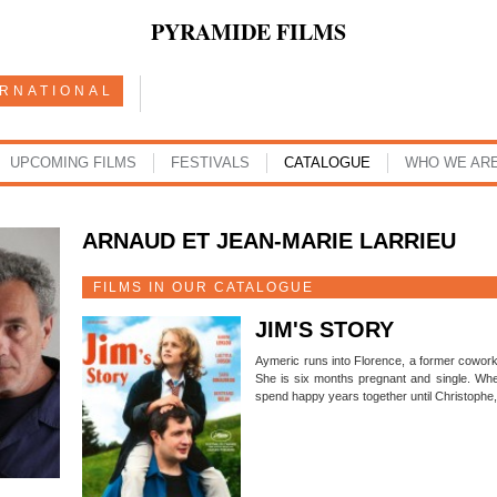
PYRAMIDE FILMS
ERNATIONAL
UPCOMING FILMS
FESTIVALS
CATALOGUE
WHO WE AR
ARNAUD ET JEAN-MARIE LARRIEU
FILMS IN OUR CATALOGUE
JIM'S STORY
Aymeric runs into Florence, a former cowork
She is six months pregnant and single. When
spend happy years together until Christophe, J