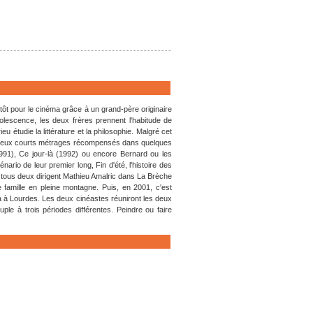
ôt pour le cinéma grâce à un grand-père originaire
olescence, les deux frères prennent l'habitude de
 étudie la littérature et la philosophie. Malgré cet
ombreux courts métrages récompensés dans quelques
991), Ce jour-là (1992) ou encore Bernard ou les
ario de leur premier long, Fin d'été, l'histoire des
, tous deux dirigent Mathieu Amalric dans La Brèche
famille en pleine montagne. Puis, en 2001, c'est
a à Lourdes. Les deux cinéastes réuniront les deux
le à trois périodes différentes. Peindre ou faire