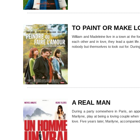
TO PAINT OR MAKE L
William and Madeleine live in a town at the foo
each other and in love, they lead a quiet life.
nobody but themselves to look out for. Durin
A REAL MAN
During a party somewhere in Paris, an appr
Marilyne, play at being a loving couple when t
love. Five years later, Marilyne, accompanied