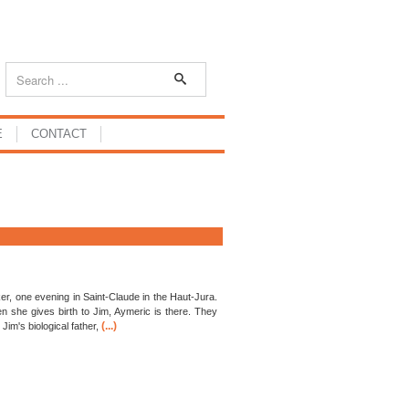
E
CONTACT
er, one evening in Saint-Claude in the Haut-Jura.
 she gives birth to Jim, Aymeric is there. They
(...)
im's biological father,