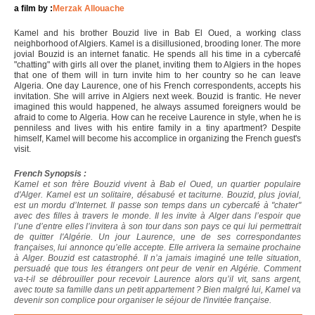
a film by :
Merzak Allouache
Kamel and his brother Bouzid live in Bab El Oued, a working class
neighborhood of Algiers. Kamel is a disillusioned, brooding loner. The more
jovial Bouzid is an internet fanatic. He spends all his time in a cybercafé
"chatting" with girls all over the planet, inviting them to Algiers in the hopes
that one of them will in turn invite him to her country so he can leave
Algeria. One day Laurence, one of his French correspondents, accepts his
invitation. She will arrive in Algiers next week. Bouzid is frantic. He never
imagined this would happened, he always assumed foreigners would be
afraid to come to Algeria. How can he receive Laurence in style, when he is
penniless and lives with his entire family in a tiny apartment? Despite
himself, Kamel will become his accomplice in organizing the French guest's
visit.
French Synopsis :
Kamel et son frère Bouzid vivent à Bab el Oued, un quartier populaire
d'Alger. Kamel est un solitaire, désabusé et taciturne. Bouzid, plus jovial,
est un mordu d’Internet. Il passe son temps dans un cybercafé à "chater"
avec des filles à travers le monde. Il les invite à Alger dans l’espoir que
l’une d’entre elles l’invitera à son tour dans son pays ce qui lui permettrait
de quitter l'Algérie. Un jour Laurence, une de ses correspondantes
françaises, lui annonce qu’elle accepte. Elle arrivera la semaine prochaine
à Alger. Bouzid est catastrophé. Il n’a jamais imaginé une telle situation,
persuadé que tous les étrangers ont peur de venir en Algérie. Comment
va-t-il se débrouiller pour recevoir Laurence alors qu’il vit, sans argent,
avec toute sa famille dans un petit appartement ? Bien malgré lui, Kamel va
devenir son complice pour organiser le séjour de l'invitée française.