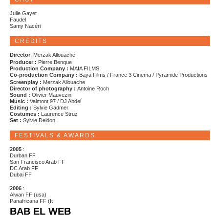
Julie Gayet
Faudel
Samy Nacéri
CREDITS
Director
: Merzak Allouache
Producer :
Pierre Benque
Production Company :
MAIA FILMS
Co-production Company :
Baya Films / France 3 Cinema / Pyramide Productions
Screenplay :
Merzak Allouache
Director of photography :
Antoine Roch
Sound :
Olivier Mauvezin
Music :
Valmont 97 / DJ Abdel
Editing :
Sylvie Gadmer
Costumes :
Laurence Struz
Set :
Sylvie Deldon
FESTIVALS & AWARDS
2005
:
Durban FF
San Francisco Arab FF
DC Arab FF
Dubai FF
2006
:
Alwan FF (usa)
Panafricana FF (It
BAB EL WEB