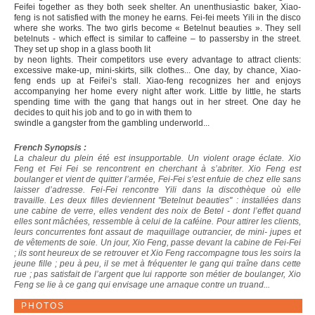
Feifei together as they both seek shelter. An unenthusiastic baker, Xiao-
feng is not satisfied with the money he earns. Fei-fei meets Yili in the disco
where she works. The two girls become « Betelnut beauties ». They sell
betelnuts - which effect is similar to caffeine – to passersby in the street.
They set up shop in a glass booth lit
by neon lights. Their competitors use every advantage to attract clients:
excessive make-up, mini-skirts, silk clothes... One day, by chance, Xiao-
feng ends up at Feifei’s stall. Xiao-feng recognizes her and enjoys
accompanying her home every night after work. Little by little, he starts
spending time with the gang that hangs out in her street. One day he
decides to quit his job and to go in with them to
swindle a gangster from the gambling underworld...
French Synopsis :
La chaleur du plein été est insupportable. Un violent orage éclate. Xio
Feng et Fei Fei se rencontrent en cherchant à s’abriter. Xio Feng est
boulanger et vient de quitter l’armée, Fei-Fei s’est enfuie de chez elle sans
laisser d’adresse. Fei-Fei rencontre Yili dans la discothèque où elle
travaille. Les deux filles deviennent "Betelnut beauties" : installées dans
une cabine de verre, elles vendent des noix de Betel - dont l’effet quand
elles sont mâchées, ressemble à celui de la caféine. Pour attirer les clients,
leurs concurrentes font assaut de maquillage outrancier, de mini- jupes et
de vêtements de soie. Un jour, Xio Feng, passe devant la cabine de Fei-Fei
; ils sont heureux de se retrouver et Xio Feng raccompagne tous les soirs la
jeune fille ; peu à peu, il se met à fréquenter le gang qui traîne dans cette
rue ; pas satisfait de l’argent que lui rapporte son métier de boulanger, Xio
Feng se lie à ce gang qui envisage une arnaque contre un truand...
PHOTOS