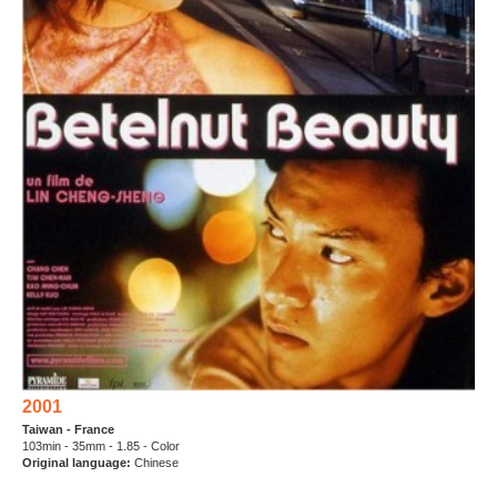
2001
Taiwan - France
103min - 35mm - 1.85 - Color
Original language:
Chinese