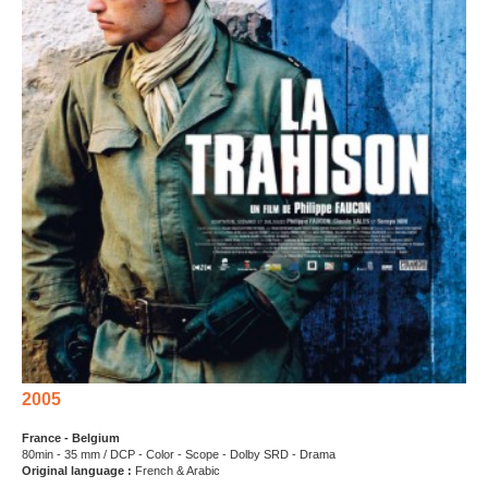
2005
France - Belgium
80min - 35 mm / DCP - Color - Scope - Dolby SRD - Drama
Original language :
French & Arabic