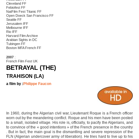
Cleveland FF
Febiofest FF
NatFilm Fest Titanic FF
Open Doeck San Francisco FF
Seattle FF
Jerusalem IFF
Melbourne IFF
Rio IFF
Harvard Film Archive
Arabian Sights in DC
Tubingen FF
Boston MFA French FF
2007
:
French Film Fest UK
BETRAYAL (THE)
TRAHISON (LA)
a film by :
Philippe Faucon
In 1960, during the Algerian civil war, Lieutenant Roque is a French officer
worn out by the meandering conflict. Roque and his men have been posted
to a small, isolated village. His role is, officially, to pacify the Algerians, and
to convince of the « good intentions » of the French presence in the country
. But in fact, the main goal is the dismantling and severe repression of the
FLN (Algerian undercover army of liberation). He tries hard to live up to his