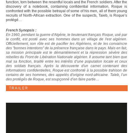
function, torn between the resentful locals and the French soldiers. After the
discovery of a notebook, containing confidential information, Roque is
confronted with the possible betrayal of some of his men, all of them young
recruits of North-African extraction. One of the suspects, Taieb, is Roque’s
protégé…
French Synopsis :
En 1960, pendant la guerre d'Algérie, le lieutenant français Roque, usé par
le conflit, est posté avec ses hommes dans un village de l'est algérien.
Officiellement, son rôle est de pacifier les Algériens, et de les convaincre
des "bonnes intentions" de la présence française dans le pays. Mais en fait,
sa mission principale est le démantèlement et la répression sévère des
rebelles du Front de Libération Nationale algérien. Il assume tant bien que
mal sa fonction, tiraillé entre les intérêts d’une population locale et ceux
des soldats français. Après la découverte d'un carnet contenant des
informations confidentielles, Roque est confronté à la possible trahison de
certains de ses hommes, des appelés d'origine nord-africaine. Taïeb, l’un
des protégés de Roque, est soupçonné d’en faire partie…
TRAILER