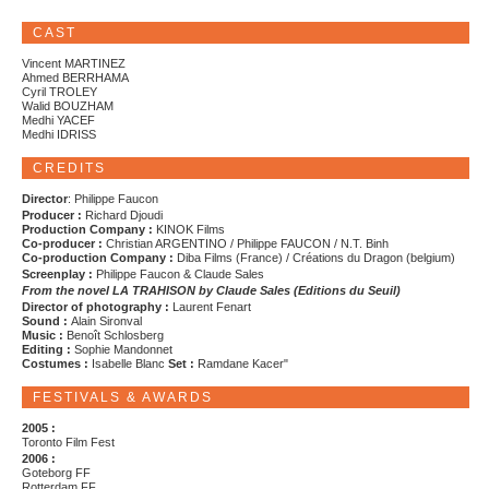
CAST
Vincent MARTINEZ
Ahmed BERRHAMA
Cyril TROLEY
Walid BOUZHAM
Medhi YACEF
Medhi IDRISS
CREDITS
Director
: Philippe Faucon
Producer :
Richard Djoudi
Production Company :
KINOK Films
Co-producer :
Christian ARGENTINO / Philippe FAUCON / N.T. Binh
Co-production Company :
Diba Films (France) / Créations du Dragon (belgium)
Screenplay :
Philippe Faucon & Claude Sales
From the novel LA TRAHISON by Claude Sales (Editions du Seuil)
Director of photography :
Laurent Fenart
Sound :
Alain Sironval
Music :
Benoît Schlosberg
Editing :
Sophie Mandonnet
Costumes :
Isabelle Blanc
Set :
Ramdane Kacer"
FESTIVALS & AWARDS
2005 :
Toronto Film Fest
2006 :
Goteborg FF
Rotterdam FF