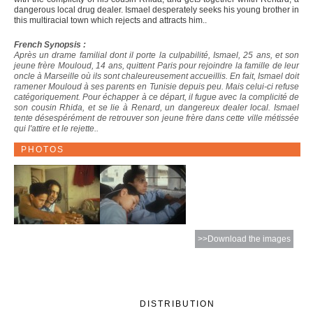
dangerous local drug dealer. Ismael desperately seeks his young brother in
this multiracial town which rejects and attracts him..
French Synopsis :
Après un drame familial dont il porte la culpabilité, Ismael, 25 ans, et son
jeune frère Mouloud, 14 ans, quittent Paris pour rejoindre la famille de leur
oncle à Marseille où ils sont chaleureusement accueillis. En fait, Ismael doit
ramener Mouloud à ses parents en Tunisie depuis peu. Mais celui-ci refuse
catégoriquement. Pour échapper à ce départ, il fugue avec la complicité de
son cousin Rhida, et se lie à Renard, un dangereux dealer local. Ismael
tente désespérément de retrouver son jeune frère dans cette ville métissée
qui l'attire et le rejette..
PHOTOS
>>Download the images
DISTRIBUTION