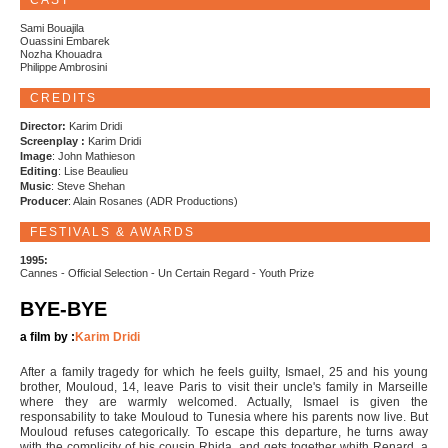
CAST
Sami Bouajila
Ouassini Embarek
Nozha Khouadra
Philippe Ambrosini
CREDITS
Director:
Karim Dridi
Screenplay :
Karim Dridi
Image
: John Mathieson
Editing
: Lise Beaulieu
Music
: Steve Shehan
Producer
: Alain Rosanes (ADR Productions)
FESTIVALS & AWARDS
1995:
Cannes - Official Selection - Un Certain Regard - Youth Prize
BYE-BYE
a film by :
Karim Dridi
After a family tragedy for which he feels guilty, Ismael, 25 and his young
brother, Mouloud, 14, leave Paris to visit their uncle's family in Marseille
where they are warmly welcomed. Actually, Ismael is given the
responsability to take Mouloud to Tunesia where his parents now live. But
Mouloud refuses categorically. To escape this departure, he turns away
with the complicity of his cousin Rhida, and gets together whith Renard, a