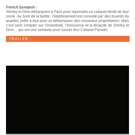
French Synopsis :
Shirley et Dino débarquent à Paris pour reprendre un cabaret hérité de leur
oncle. Au bord de la faillite, l’établissement est convoité par des truands du
quartier, prêts à tout pour se débarrasser des nouveaux propriétaires. Mais
c’est sans compter sur l’inventivité, l’innocence et la ténacité de Shirley et
Dino… qui ont une semaine pour sauver leur Cabaret Paradis.
TRAILER