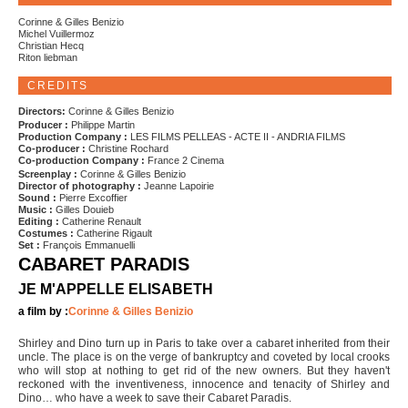
Corinne & Gilles Benizio
Michel Vuillermoz
Christian Hecq
Riton liebman
CREDITS
Directors:
Corinne & Gilles Benizio
Producer :
Philippe Martin
Production Company :
LES FILMS PELLEAS - ACTE II - ANDRIA FILMS
Co-producer :
Christine Rochard
Co-production Company :
France 2 Cinema
Screenplay :
Corinne & Gilles Benizio
Director of photography :
Jeanne Lapoirie
Sound :
Pierre Excoffier
Music :
Gilles Douieb
Editing :
Catherine Renault
Costumes :
Catherine Rigault
Set :
François Emmanuelli
CABARET PARADIS
JE M'APPELLE ELISABETH
a film by :
Corinne & Gilles Benizio
Shirley and Dino turn up in Paris to take over a cabaret inherited from their
uncle. The place is on the verge of bankruptcy and coveted by local crooks
who will stop at nothing to get rid of the new owners. But they haven't
reckoned with the inventiveness, innocence and tenacity of Shirley and
Dino… who have a week to save their Cabaret Paradis.