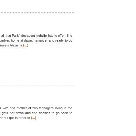
 all that Paris' decadent nightlife has to offer. She
 stumbles home at dawn, hangover and ready to do
(...)
 meets Alexis, a
s wife and mother of two teenagers living in the
yle gets her down and she decides to go back to
(...)
r but quit in order to