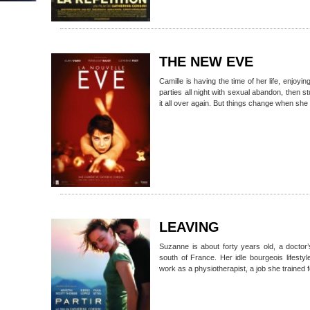
THE NEW EVE
Camille is having the time of her life, enjoying
parties all night with sexual abandon, then
it all over again. But things change when she
LEAVING
Suzanne is about forty years old, a doctor’
south of France. Her idle bourgeois lifest
work as a physiotherapist, a job she trained fo