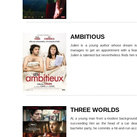
AMBITIOUS
Julien is a young author whose dream is
manages to get an appointment with a fear
Julien is talented but nevertheless finds him 
THREE WORLDS
Al, a young man from a modest background i
succeeding him as the head of a car deal
bachelor party, he commits a hit-and-run acc