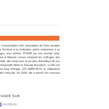
au Conservatoire d’art dramatique de Paris pendant
s l’écriture et la réalisation, grâce notamment à sa
rages, tous primés. POKER est son premier long-
rd et Maxime Leroux remporte les suffrages des
le, elle rompt avec le ton plus dramatique de ses
mmanuelle Béart et Pascale Bussières. Le film est
ème long métrage, LES AMBITIEUX, la réalisatrice
titre masculin. En 2008, elle a tourné son nouveau
TAGER SUR
FACEBOOK