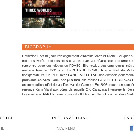
BIOGRAPHY
Catherine Corsini ( suit l’enseignement d’Antoine Vitez et Michel Bouquet 
trois ans. Après quelques rôles et assistanats au théâtre, elle se tourne ver
rencontre avec des élèves de l’IDHEC. Elle réalise plusieurs courts-mét
métrage. Puis, en 1991, son film INTERDIT D’AMOUR avec Nathalie Richa
téléspectateurs. En 1998, avec LA NOUVELLE EVE, une comédie générationnel
premières oeuvres. Deux ans plus tard, elle réalise LA RÉPÉTITION avec E
en compétition officielle au Festival de Cannes. En 2006, pour son septi
retrouve Karin Viard aux côtés de laquelle Eric Caravaca interprète le rôle 
long-métrage, PARTIR, avec Kristin Scott Thomas, Sergi Lopez et Yvan Attal.
UTION
INTERNATIONAL
PAR
CHE
NEW FILMS