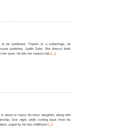
 to be published. Thanks to a subterfuge, he
some publisher, Judith Zahn. She doesn’t think
(...)
to her taste. He lets her seduce him
s about to marry his boss’ daughter, along with
ership. One night, while coming back from his
(...)
ident, urged by his two childhood