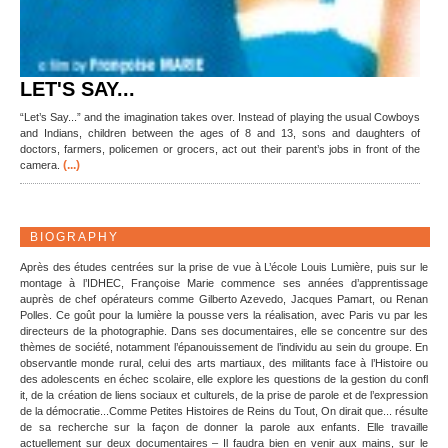
LET'S SAY...
“Let’s Say...” and the imagination takes over. Instead of playing the usual Cowboys
and Indians, children between the ages of 8 and 13, sons and daughters of
doctors, farmers, policemen or grocers, act out their parent’s jobs in front of the
(...)
camera.
BIOGRAPHY
Après des études centrées sur la prise de vue à L’école Louis Lumière, puis sur le
montage à l’IDHEC, Françoise Marie commence ses années d’apprentissage
auprès de chef opérateurs comme Gilberto Azevedo, Jacques Pamart, ou Renan
Polles. Ce goût pour la lumière la pousse vers la réalisation, avec Paris vu par les
directeurs de la photographie. Dans ses documentaires, elle se concentre sur des
thèmes de société, notamment l’épanouissement de l’individu au sein du groupe. En
observantle monde rural, celui des arts martiaux, des militants face à l’Histoire ou
des adolescents en échec scolaire, elle explore les questions de la gestion du confl
it, de la création de liens sociaux et culturels, de la prise de parole et de l’expression
de la démocratie...Comme Petites Histoires de Reins du Tout, On dirait que... résulte
de sa recherche sur la façon de donner la parole aux enfants. Elle travaille
actuellement sur deux documentaires – Il faudra bien en venir aux mains, sur le