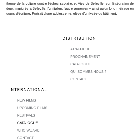
thème de la culture contre l’échec scolaire, et Vies de Belleville, sur l’intégration de
deux immigrés à Belleville, l’un italien, l’autre arménien – ainsi qu’un long métrage en
cours d’écriture, Portrait d’une adolescente, élève d’un lycée du bâtiment.
DISTRIBUTION
A L'AFFICHE
PROCHAINEMENT
CATALOGUE
QUI SOMMES NOUS ?
CONTACT
INTERNATIONAL
NEW FILMS
UPCOMING FILMS
FESTIVALS
CATALOGUE
WHO WE ARE
CONTACT