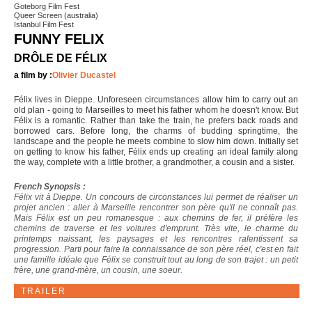
Goteborg Film Fest
Queer Screen (australia)
Istanbul Film Fest
FUNNY FELIX
DRÔLE DE FÉLIX
a film by :
Olivier Ducastel
Félix lives in Dieppe. Unforeseen circumstances allow him to carry out an
old plan - going to Marseilles to meet his father whom he doesn't know. But
Félix is a romantic. Rather than take the train, he prefers back roads and
borrowed cars. Before long, the charms of budding springtime, the
landscape and the people he meets combine to slow him down. Initially set
on getting to know his father, Félix ends up creating an ideal family along
the way, complete with a little brother, a grandmother, a cousin and a sister.
French Synopsis :
Félix vit à Dieppe. Un concours de circonstances lui permet de réaliser un
projet ancien : aller à Marseille rencontrer son père qu'il ne connaît pas.
Mais Félix est un peu romanesque : aux chemins de fer, il préfère les
chemins de traverse et les voitures d'emprunt. Très vite, le charme du
printemps naissant, les paysages et les rencontres ralentissent sa
progression. Parti pour faire la connaissance de son père réel, c'est en fait
une famille idéale que Félix se construit tout au long de son trajet : un petit
frère, une grand-mère, un cousin, une soeur.
TRAILER