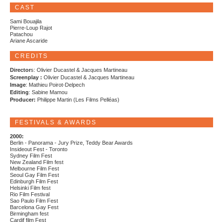
CAST
Sami Bouajila
Pierre-Loup Rajot
Patachou
Ariane Ascaride
CREDITS
Director
s: Olivier Ducastel & Jacques Martineau
Screenplay :
Olivier Ducastel & Jacques Martineau
Image
: Mathieu Poirot-Delpech
Editing
: Sabine Mamou
Producer:
Philippe Martin (Les Films Pelléas)
FESTIVALS & AWARDS
2000:
Berlin - Panorama - Jury Prize, Teddy Bear Awards
Insideout Fest - Toronto
Sydney Film Fest
New Zealand Film fest
Melbourne Film Fest
Seoul Gay Film Fest
Edinburgh Film Fest
Helsinki Film fest
Rio Film Festival
Sao Paulo Film Fest
Barcelona Gay Fest
Birmingham fest
Cardif film Fest