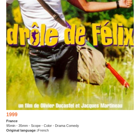
1999
France
95min - 35mm - Scope - Color - Drama Comedy
Original language :
French