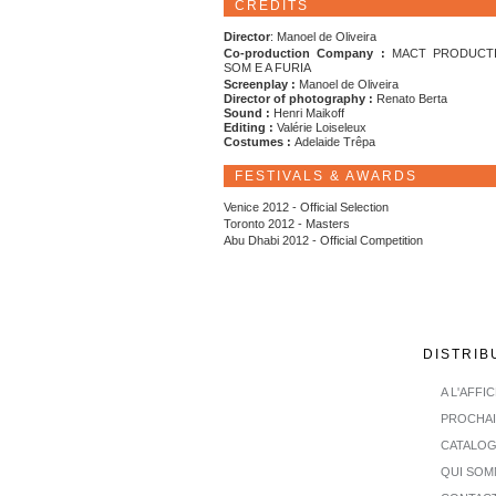
CREDITS
Director
: Manoel de Oliveira
Co-production Company :
MACT PRODUCT
SOM E A FURIA
Screenplay :
Manoel de Oliveira
Director of photography :
Renato Berta
Sound :
Henri Maikoff
Editing :
Valérie Loiseleux
Costumes :
Adelaide Trêpa
FESTIVALS & AWARDS
Venice 2012 - Official Selection
Toronto 2012 - Masters
Abu Dhabi 2012 - Official Competition
DISTRIB
A L'AFFI
PROCHA
CATALO
QUI SOM