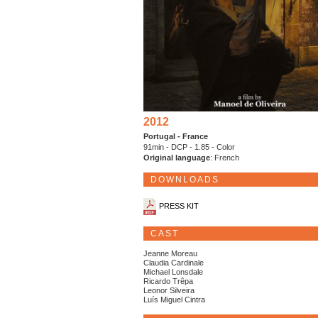
2012
Portugal - France
91min - DCP - 1.85 - Color
Original language
: French
DOWNLOADS
PRESS KIT
CAST
Jeanne Moreau
Claudia Cardinale
Michael Lonsdale
Ricardo Trêpa
Leonor Silveira
Luís Miguel Cintra