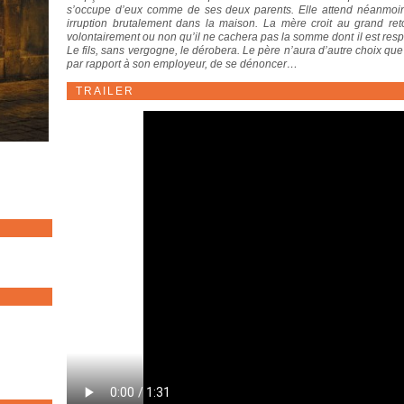
s’occupe d’eux comme de ses deux parents. Elle attend néanmoins 
irruption brutalement dans la maison. La mère croit au grand retou
volontairement ou non qu’il ne cachera pas la somme dont il est res
Le fils, sans vergogne, le dérobera. Le père n’aura d’autre choix que
par rapport à son employeur, de se dénoncer…
TRAILER