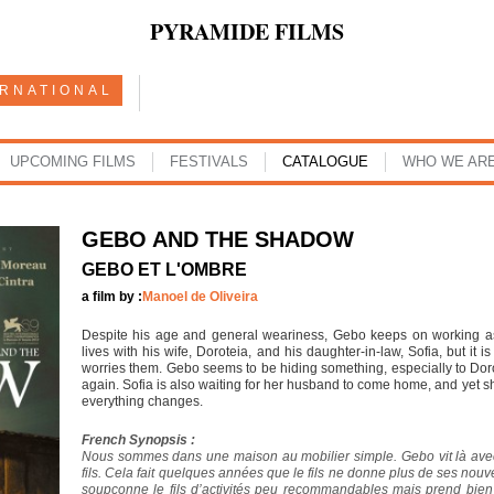
PYRAMIDE FILMS
ERNATIONAL
UPCOMING FILMS
FESTIVALS
CATALOGUE
WHO WE AR
GEBO AND THE SHADOW
GEBO ET L'OMBRE
a film by :
Manoel de Oliveira
Despite his age and general weariness, Gebo keeps on working as 
lives with his wife, Doroteia, and his daughter-in-law, Sofia, but it
worries them. Gebo seems to be hiding something, especially to Doro
again. Sofia is also waiting for her husband to come home, and yet sh
everything changes.
French Synopsis :
Nous sommes dans une maison au mobilier simple. Gebo vit là avec 
fils. Cela fait quelques années que le fils ne donne plus de ses nou
soupçonne le fils d’activités peu recommandables mais prend bien 