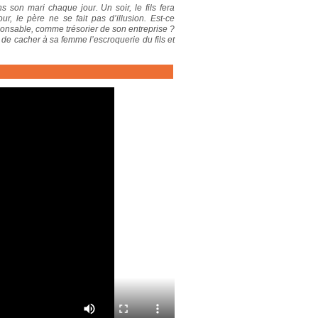
son mari chaque jour. Un soir, le fils fera
r, le père ne se fait pas d’illusion. Est-ce
ponsable, comme trésorier de son entreprise ?
 de cacher à sa femme l’escroquerie du fils et