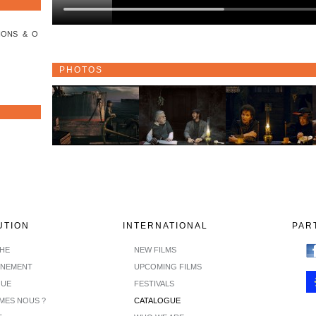
IONS & O
PHOTOS
UTION
INTERNATIONAL
PAR
CHE
NEW FILMS
INEMENT
UPCOMING FILMS
GUE
FESTIVALS
MES NOUS ?
CATALOGUE