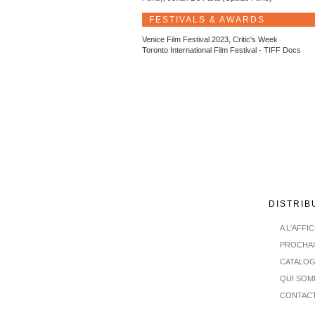
FESTIVALS & AWARDS
Venice Film Festival 2023, Critic's Week
Toronto International Film Festival - TIFF Docs
DISTRIB
A L'AFFI
PROCHA
CATALO
QUI SOM
CONTAC