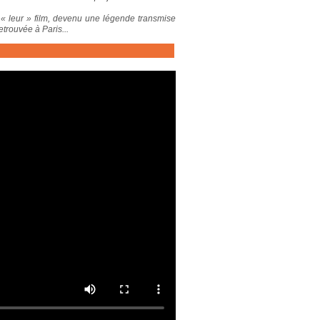
 « leur » film, devenu une légende transmise
trouvée à Paris...