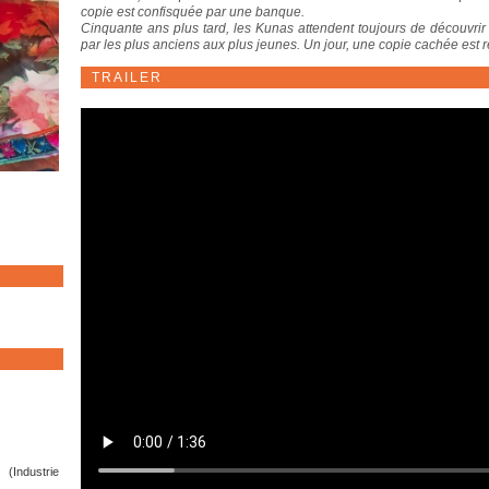
copie est confisquée par une banque.
Cinquante ans plus tard, les Kunas attendent toujours de découvrir
par les plus anciens aux plus jeunes. Un jour, une copie cachée est re
TRAILER
(Industrie