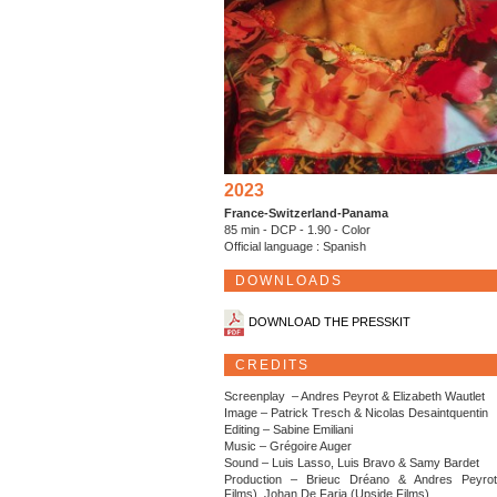
2023
France-Switzerland-Panama
85 min - DCP - 1.90 - Color
Official language : Spanish
DOWNLOADS
DOWNLOAD THE PRESSKIT
CREDITS
Screenplay – Andres Peyrot & Elizabeth Wautlet
Image – Patrick Tresch & Nicolas Desaintquentin
Editing – Sabine Emiliani
Music – Grégoire Auger
Sound – Luis Lasso, Luis Bravo & Samy Bardet
Production – Brieuc Dréano & Andres Peyrot 
Films), Johan De Faria (Upside Films)