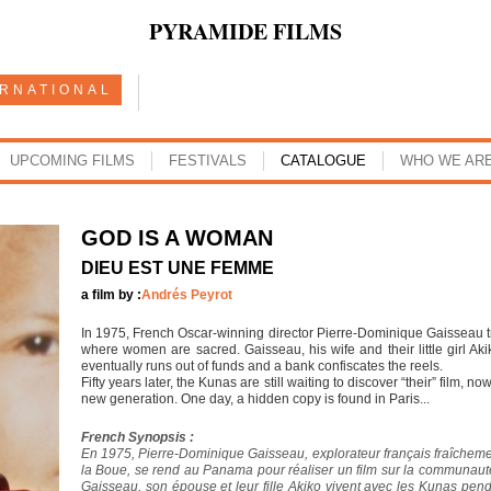
PYRAMIDE FILMS
ERNATIONAL
UPCOMING FILMS
FESTIVALS
CATALOGUE
WHO WE AR
GOD IS A WOMAN
DIEU EST UNE FEMME
a film by :
Andrés Peyrot
In 1975, French Oscar-winning director Pierre-Dominique Gaisseau t
where women are sacred. Gaisseau, his wife and their little girl Aki
eventually runs out of funds and a bank confiscates the reels.
Fifty years later, the Kunas are still waiting to discover “their” film,
new generation. One day, a hidden copy is found in Paris...
French Synopsis :
En 1975, Pierre-Dominique Gaisseau, explorateur français fraîcheme
la Boue, se rend au Panama pour réaliser un film sur la communaut
Gaisseau, son épouse et leur fille Akiko vivent avec les Kunas pendan