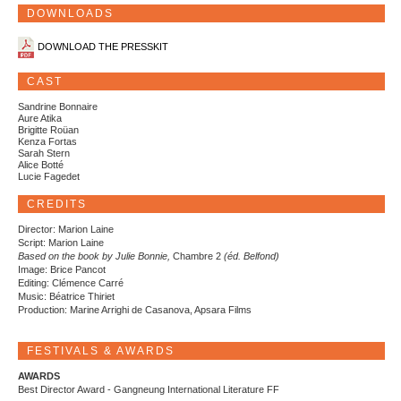
DOWNLOADS
DOWNLOAD THE PRESSKIT
CAST
Sandrine Bonnaire
Aure Atika
Brigitte Roüan
Kenza Fortas
Sarah Stern
Alice Botté
Lucie Fagedet
CREDITS
Director: Marion Laine
Script: Marion Laine
Based on the book by Julie Bonnie,
Chambre 2
(éd. Belfond)
Image: Brice Pancot
Editing: Clémence Carré
Music: Béatrice Thiriet
Production: Marine Arrighi de Casanova, Apsara Films
FESTIVALS & AWARDS
AWARDS
Best Director Award - Gangneung International Literature FF