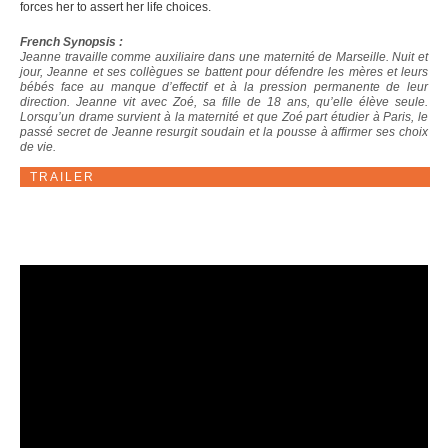
forces her to assert her life choices.
French Synopsis :
Jeanne travaille comme auxiliaire dans une maternité de Marseille. Nuit et
jour, Jeanne et ses collègues se battent pour défendre les mères et leurs
bébés face au manque d’effectif et à la pression permanente de leur
direction. Jeanne vit avec Zoé, sa fille de 18 ans, qu’elle élève seule.
Lorsqu’un drame survient à la maternité et que Zoé part étudier à Paris, le
passé secret de Jeanne resurgit soudain et la pousse à affirmer ses choix
de vie.
TRAILER