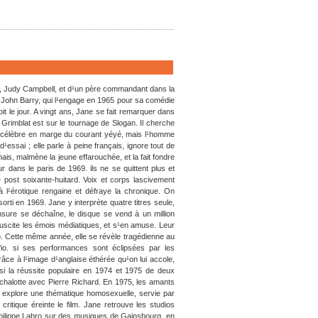
, Judy Campbell, et d¹un père commandant dans la
e John Barry, qui l¹engage en 1965 pour sa comédie
t le jour. A vingt ans, Jane se fait remarquer dans
Grimblat est sur le tournage de Slogan. Il cherche
jà célèbre en marge du courant yéyé, mais l¹homme
¹essai ; elle parle à peine français, ignore tout de
mais, malmène la jeune effarouchée, et la fait fondre
dans le paris de 1969. ils ne se quittent plus et
e post soixante-huitard. Voix et corps lascivement
à l¹érotique rengaine et défraye la chronique. On
ti en 1969. Jane y interprète quatre titres seule,
sure se déchaîne, le disque se vend à un million
uscite les émois médiatiques, et s¹en amuse. Leur
o. Cette même année, elle se révèle tragédienne au
o. si ses performances sont éclipsées par les
âce à l¹image d¹anglaise éthérée qu¹on lui accole,
si la réussite populaire en 1974 et 1975 de deux
chalotte avec Pierre Richard. En 1975, les amants
 y explore une thématique homosexuelle, servie par
ritique éreinte le film. Jane retrouve les studios
Philippe Labro sur des musiques de Gainsbourg. en