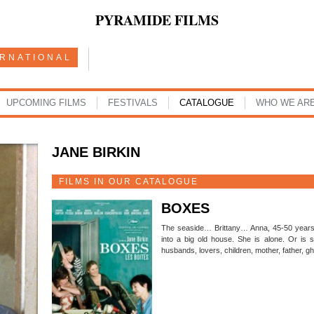
PYRAMIDE FILMS
ERNATIONAL
UPCOMING FILMS
FESTIVALS
CATALOGUE
WHO WE AR
JANE BIRKIN
FILMS IN OUR CATALOGUE
BOXES
The seaside… Brittany… Anna, 45-50 years
into a big old house. She is alone. Or is 
husbands, lovers, children, mother, father, 