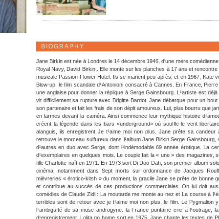
BIOGRAPHY
Jane Birkin est née à Londres le 14 décembre 1946, d'une mère comédienne
Royal Navy, David Birkin,. Elle monte sur les planches à 17 ans et rencontr
musicale Passion Flower Hotel. Ils se marient peu après, et en 1967, Kate voi
Blow-up, le film scandale d¹Antonioni consacré à Cannes. En France, Pierre 
une anglaise pour donner la réplique à Serge Gainsbourg. L¹artiste est dé
vit difficilement sa rupture avec Brigitte Bardot. Jane débarque pour un bout d
son partenaire et fait les frais de son dépit amoureux. Lui, plus bourru que ja
en larmes devant la caméra. Ainsi commence leur mythique histoire d¹amour 
créent la légende dans les bars «underground» où souffle le vent libertair
alanguis, ils enregistrent Je t¹aime moi non plus. Jane prête sa candeur 
retrouve le morceau sulfureux dans l¹album Jane Birkin Serge Gainsbourg, sor
d¹autres en duo avec Serge, dont l¹indémodable 69 année érotique. La cen
d¹exemplaires en quelques mois. Le couple fait la « une » des magazines, s
fille Charlotte naît en 1971. En 1973 sort Di Doo Dah, son premier album sol
cinéma, notamment dans Sept morts sur ordonnance de Jacques Rouffi
mièvreries « érotico-kitsh » du moment, la gracile Jane se prête de bonne gr
et contribue au succès de ces productions commerciales. On lui doit aus
comédies de Claude Zidi : La moutarde me monte au nez et La course à l¹é
terribles sont de retour avec je t¹aime moi non plus, le film. Le Pygmalion
l¹ambiguïté de sa muse androgyne. la France puritaine crie à l¹outrage, la c
d¹enregistrement. Lolita go home sort en 1975. Jane chante les textes de 