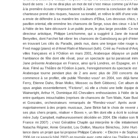
lourd de sens : « Je ne dirai plus un mot de toi/ c¹est mieux comme ça/ A l¹ave
à la première écoute s¹imposent bientôt à Jane comme la conclusion de l¹albu
chanteuse prend des risques, hausse sa tonalité, et relève le défi d¹une voix
a envie de défendre à sa manière les couleurs d¹Elisa, Les dessous chics,
pavillon oriental, elle emmène les chansons de Serge, sous des cieux « à la fo
à l¹idée de les faire découvrir à un public jeune, le plus large possible. Ce
directeur artistique, Philippe Lerichomme, qui a suggéré à Jane de travail
Benyelles, dont l¹archet fait vibrer les chansons de Gainsbourg au gré d¹in
en trouvant Les clés du Paradis, pieds nus, dans une longue robe rouge s
Fred maggi (piano) et d¹Amel Riahi el Mansouri (luth). Créé au Festival d¹Avi
villes françaises et à l¹Odéon en mars 2001, Arabesque dépayse un publi
l¹ambiance de fête dont elle rêvait, pour un spectacle qui lui paraissait in
Jane présente Arabesque en France, ainsi qu¹à Londres, en Espagne, en I
Asie. Filmé au Théâtre de l¹Odéon à paris, l¹enregistrement du spectacle est
Arabesque tourne pendant plus de 2 ans avec plus de 200 concerts dans
commence à se profiler, elle publie ³Rendez-vous² en 2004, son déjà fa
Ferry, Etienne Daho, Brian Molko, Miossec ou Beth Gibbons). Cet album de
opus anglais essentiellement, ³Fictions², où elle a choisi une belle équipe
Wainwright, Arthur H, Dominique AS Chevaliers enthousiastes à l¹idée de la s
entre quelques intouchables (reprises de chansons de Tom Waits, Kate Bus
et Gonzales, orchestrateurs remarqués de ³Rendez-vous². Après avoi
majoritairement à des projets musicaux, Jane Birkin fait le choix de revenir a
ses plus chers projets, réaliser « Boxes », un film dont elle a écrit le scénar
mère Judy Campbell, malheureusement décédée en 2004. Elle réalise son fi
France mi 2007) ; c¹est Géraldine Chaplin qui interprète le rôle initialemen
Natacha Régnier, Annie Girardot, Lou Doillon, Maurice Bénichou, John Hurt et
lance dans un projet que lui propose Philippe Calvario : « Electre » de Sophocle
2006 (et ce jusqu¹à l¹été 2007) en tournée avec cette pièce (au Théâtre des 