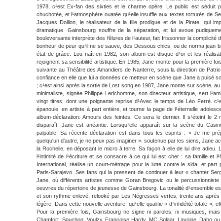
1978, c¹est Ex-fan des sixties et le charme opère. Le public est séduit 
chuchotée, et l¹atmosphère ouatée qu¹elle insuffle aux textes torturés de Ser
Jacques Doillon, le réalisateur de la fille prodigue et de la Pirate, qui
dramatique. Gainsbourg souffre de la séparation, et lui avoue pudiqueme
bouleversante interprète des fêlures de l¹auteur, fait frissonner la complicit
bonheur de peur qu¹il ne se sauve, des Dessous chics, ou de norma jean b
état de grâce. Lou naît en 1982, son album est disque d¹or et les réali
rejoignent sa sensibilité artistique. En 1985, Jane monte pour la première fo
suivante au Théâtre des Amandiers de Nanterre, sous la direction de Patric
confiance en elle que lui a données ce metteur en scène que Jane a puisé so
; c¹est ainsi après la sortie de Lost song en 1987, Jane monte sur scène, a
minimaliste, signée Philippe Lerichomme, son directeur artistique, sert l¹a
vingt titres, dont une poignante reprise d¹Avec le temps de Léo Ferré. c
épanouie, en artiste à part entière, et tourne la page de l¹éternelle adole
album-déclaration: Amours des feintes. Ce sera le dernier. Il s¹éteint le 2
disparaît. Jane est anéantie. Lorsqu¹elle apparaît sur la scène du Casino
palpable. Sa récente déclaration est dans tous les esprits : « Je me pr
quelqu'un d'autre, je ne peux pas imaginer ». soutenue par les siens, Jane ac
la Rochelle, en déposant le micro à terre. Sa façon à elle de lui dire adieu.
l¹intimité de l¹écriture et se consacre à ce qui lui est cher : sa famille e
International, réalise un court-métrage pour la lutte contre le sida, et par
Paris-Sarajevo. Ses fans qui la pressent de continuer à leur « chanter S
Jane, où différents artistes comme Goran Bregovic ou le percussionnist
oeuvres du répertoire de jeunesse de Gainsbourg. La tonalité d¹ensemble est 
et son rythme enlevé, relooké par Les Négresses vertes, trente ans après l
légère. Dans cette nouvelle aventure, qu¹elle qualifie « d¹infidélité totale », el
Pour la première fois, Gainsbourg ne signe ni paroles, ni musiques, mais 
Chamfort, Souchon, Voulzy, Françoise Hardy, MC Solaar, Lavoine, Daho ou 