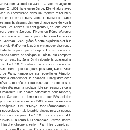
par l¹accent acidulé de Jane, sa voix mi-aiguë mi
ge. En 1981, jane quitte Serge. Elle vit alors avec
 impose la comédienne dans un registre résolument
nt en lui livrant Baby alone in Babylone.. Jane,
é des amants désunis derrière chaque note de Fuir le
aker. Les années 80 sont glamour, et Jane, est en
sateurs comme Jacques Rivette ou Régis Wargnier
is sur scène, au théâtre, pour interpréter La fausse
e Chéreau. C¹est grâce à cette expérience et à la
n envie d¹affronter la scène en tant que chanteuse
u Bataclan « pour épater Serge ». La mise en scène
mbiance tendre et poétique du récital qui comporte
¹est un succès. Jane Birkin aborde la quarantaine
scente. En 1990, Gainsbourg lui consacre un nouvel
 mars 1991. quelques jours plus tard, David Birkin
 de Paris, l¹ambiance est recueillie et l¹émotion
épare à abandonner la chanson. Enregistrer avec
hève sa tournée en juillet 1992 aux Francofolies de
 L¹idée d¹arrêter la soulage. Elle se ressource dans
t l¹humanitaire. Elle chante notamment pour Amnesty
t pour Sarajevo en pleine guerre pour l¹Association
erge », seront exaucés en 1996, année de versions
e sénégalais Dudu N¹Diaye Rose réorchestrent 15
nostalgique, mais le public plébiscitera La gadoue
a version originale. En 1998, Jane enregistre A la
le invite 12 auteurs à lui composer 12 titres inédits.
il inspire chaque création. Parmi les complices :
Zazie, qui offre à Jane C¹est comme ça, au texte