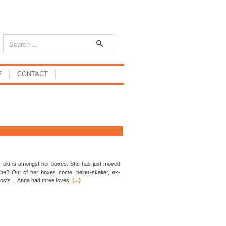
E
CONTACT
 old is amongst her boxes. She has just moved
she? Out of her boxes come, helter-skelter, ex-
(...)
ghosts… Anna had three loves.