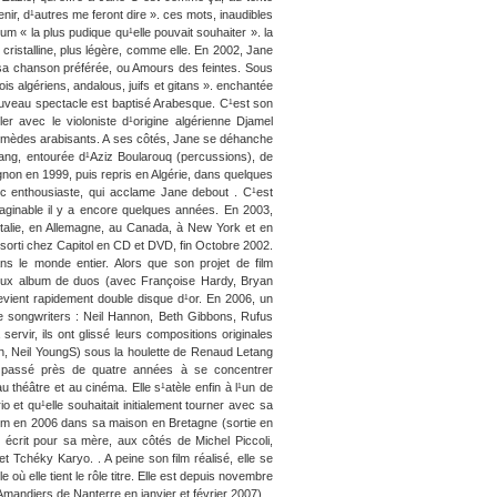
nir, d¹autres me feront dire ». ces mots, inaudibles
m « la plus pudique qu¹elle pouvait souhaiter ». la
 cristalline, plus légère, comme elle. En 2002, Jane
 sa chanson préférée, ou Amours des feintes. Sous
is algériens, andalous, juifs et gitans ». enchantée
 nouveau spectacle est baptisé Arabesque. C¹est son
ler avec le violoniste d¹origine algérienne Djamel
termèdes arabisants. A ses côtés, Jane se déhanche
ang, entourée d¹Aziz Boularouq (percussions), de
gnon en 1999, puis repris en Algérie, dans quelques
c enthousiaste, qui acclame Jane debout . C¹est
imaginable il y a encore quelques années. En 2003,
talie, en Allemagne, au Canada, à New York et en
 sorti chez Capitol en CD et DVD, fin Octobre 2002.
 le monde entier. Alors que son projet de film
meux album de duos (avec Françoise Hardy, Bryan
vient rapidement double disque d¹or. En 2006, un
 de songwriters : Neil Hannon, Beth Gibbons, Rufus
ervir, ils ont glissé leurs compositions originales
h, Neil YoungS) sous la houlette de Renaud Letang
r passé près de quatre années à se concentrer
u théâtre et au cinéma. Elle s¹atèle enfin à l¹un de
io et qu¹elle souhaitait initialement tourner avec sa
lm en 2006 dans sa maison en Bretagne (sortie en
t écrit pour sa mère, aux côtés de Michel Piccoli,
 Tchéky Karyo. . A peine son film réalisé, elle se
 où elle tient le rôle titre. Elle est depuis novembre
Amandiers de Nanterre en janvier et février 2007).