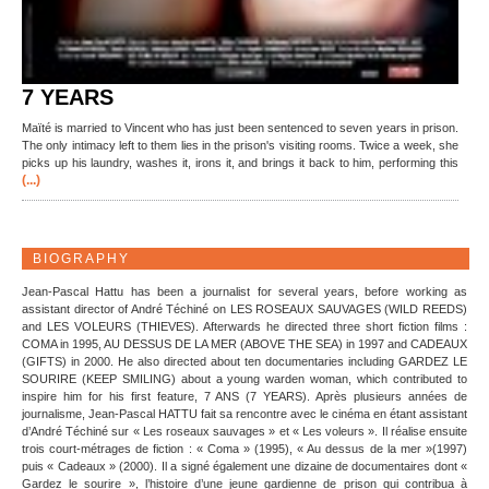
7 YEARS
Maïté is married to Vincent who has just been sentenced to seven years in prison.
The only intimacy left to them lies in the prison's visiting rooms. Twice a week, she
picks up his laundry, washes it, irons it, and brings it back to him, performing this
(...)
BIOGRAPHY
Jean-Pascal Hattu has been a journalist for several years, before working as
assistant director of André Téchiné on LES ROSEAUX SAUVAGES (WILD REEDS)
and LES VOLEURS (THIEVES). Afterwards he directed three short fiction films :
COMA in 1995, AU DESSUS DE LA MER (ABOVE THE SEA) in 1997 and CADEAUX
(GIFTS) in 2000. He also directed about ten documentaries including GARDEZ LE
SOURIRE (KEEP SMILING) about a young warden woman, which contributed to
inspire him for his first feature, 7 ANS (7 YEARS). Après plusieurs années de
journalisme, Jean-Pascal HATTU fait sa rencontre avec le cinéma en étant assistant
d’André Téchiné sur « Les roseaux sauvages » et « Les voleurs ». Il réalise ensuite
trois court-métrages de fiction : « Coma » (1995), « Au dessus de la mer »(1997)
puis « Cadeaux » (2000). Il a signé également une dizaine de documentaires dont «
Gardez le sourire », l’histoire d’une jeune gardienne de prison qui contribua à