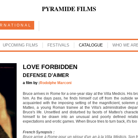
PYRAMIDE FILMS
ERNATIONAL
UPCOMING FILMS
FESTIVALS
CATALOGUE
WHO WE AR
LOVE FORBIDDEN
DEFENSE D'AIMER
a film by :
Rodolphe Marconi
Bruce arrives in Rome for a one-year stay at the Villa Medicis. His brot
him. As the days pass, he finds himself cut off from the outside
acquainted with the imposing setting of the magnificient, solemm 
Matteo, a young Roman trainee at the Villa's administrative depa
Bruce's life. Unsettled and disturbed by facets of Matteo's charact
himself to be drawn into an unusual and poorly defined relatio
expectations and erotic games. When Bruce tries to turn back, it's too 
French Synopsis :
Bruce arrive à Rome pour un séjour d'un an à la Villa Médicis. Son frè