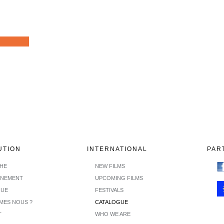
UTION
INTERNATIONAL
PAR
CHE
NEW FILMS
INEMENT
UPCOMING FILMS
GUE
FESTIVALS
MES NOUS ?
CATALOGUE
T
WHO WE ARE