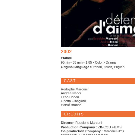
2002
France
96min - 35 mm - 1.85 - Color - Drama
Original language :
French, Italian, English
CAST
Rodolphe Marconi
Andrea Necci
Echo Danon
Orietta Giangioro
Hervé Brunon
CREDITS
Director
: Rodolphe Marconi
Production Company :
ZINCOU FILMS
Co-production Company :
Marconi Films