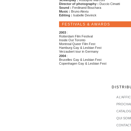
Screenplay :
Rodolphe Marconi
Director of photography :
Duccio Cimatti
Sound :
Ferdinand Bouchara
Music :
Bruno Alexiu
Editing :
Isabelle Devinck
FESTIVALS & AWARDS
2003
:
Rotterdam Film Festival
Inside Out Toronto
Montreal Queer Film Fest
Hamburg Gay & Lesbian Fest
Verzaubert tour in Germany
2004
:
Bruxelles Gay & Lesbian Fest
Copenhagen Gay & Lesbian Fest
DISTRIB
A L'AFFI
PROCHA
CATALO
QUI SOM
CONTAC