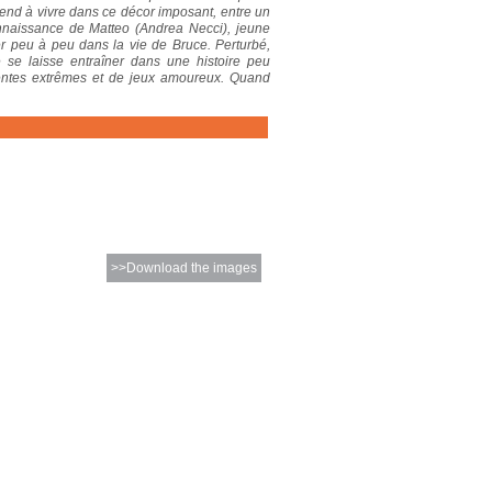
rend à vivre dans ce décor imposant, entre un
 connaissance de Matteo (Andrea Necci), jeune
cer peu à peu dans la vie de Bruce. Perturbé,
 se laisse entraîner dans une histoire peu
attentes extrêmes et de jeux amoureux. Quand
>>Download the images