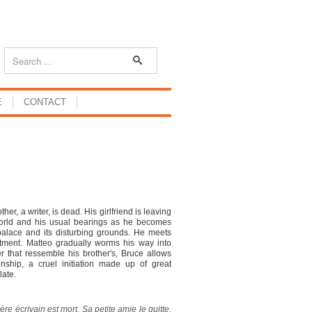
E
CONTACT
her, a writer, is dead. His girlfriend is leaving
 world and his usual bearings as he becomes
palace and its disturbing grounds. He meets
rtment. Matteo gradually worms his way into
er that ressemble his brother's, Bruce allows
nship, a cruel initiation made up of great
late.
re écrivain est mort. Sa petite amie le quitte.