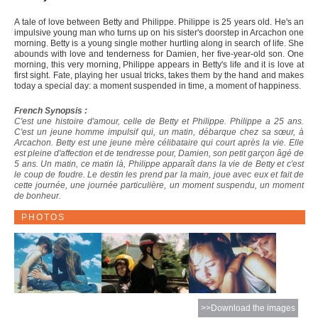
A tale of love between Betty and Philippe. Philippe is 25 years old. He's an
impulsive young man who turns up on his sister's doorstep in Arcachon one
morning. Betty is a young single mother hurtling along in search of life. She
abounds with love and tenderness for Damien, her five-year-old son. One
morning, this very morning, Philippe appears in Betty's life and it is love at
first sight. Fate, playing her usual tricks, takes them by the hand and makes
today a special day: a moment suspended in time, a moment of happiness.
French Synopsis :
C'est une histoire d'amour, celle de Betty et Philippe. Philippe a 25 ans.
C'est un jeune homme impulsif qui, un matin, débarque chez sa sœur, à
Arcachon. Betty est une jeune mère célibataire qui court après la vie. Elle
est pleine d'affection et de tendresse pour, Damien, son petit garçon âgé de
5 ans. Un matin, ce matin là, Philippe apparaît dans la vie de Betty et c'est
le coup de foudre. Le destin les prend par la main, joue avec eux et fait de
cette journée, une journée particulière, un moment suspendu, un moment
de bonheur.
PHOTOS
>>Download the images