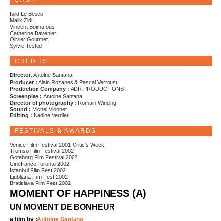
CAST
Isild Le Besco
Malik Zidi
Vincent Bonnafous
Catherine Davenier
Olivier Gourmet
Sylvie Testud
CREDITS
Director
: Antoine Santana
Producer :
Alain Rozanes & Pascal Verroust
Production Company :
ADR PRODUCTIONS
Screenplay :
Antoine Santana
Director of photography :
Romain Winding
Sound :
Michel Vionnet
Editing :
Nadine Verdier
FESTIVALS & AWARDS
Venice Film Festival 2001-Critic's Week
Tromso Film Festival 2002
Goteborg Film Festival 2002
Cinefranco Toronto 2002
Istanbul Film Fest 2002
Ljubljana Film Fest 2002
Bratislava Film Fest 2002
MOMENT OF HAPPINESS (A)
UN MOMENT DE BONHEUR
a film by :
Antoine Santana