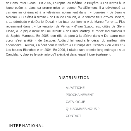
de Hans Peter Cloos... En 2005, il a repris, au théâtre La Bruyère, « Les lettres à un
jeune poète », dans sa propre mise en scène. Parallèlement, il a développé sa
carrière au cinéma et à la télévision, notamment dans : « Lumière » de Jeanne
Moreau, « Si c’était à refaire » de Claude Lelouch, « La femme flic » d’Yves Boisset,
« La dérobade » de Daniel Duval, « Le futur est femme » de Marco Ferreri.... Plus
récemment dans : « La tentation de Vénus » d’Ivan Szabo, aux côtés de Glenn
Close, « Le pique nique de Lulu Kreutz » de Didier Martiny, « Parlez-moi d’amour »
de Sophie Marceau. En 2005, son rôle de père à la dérive dans « De battre mon
cœur s’est arrêté » de Jacques Audiard lui vaudra le césar du meilleur rôle
secondaire... Auteur, il a écrit pour le théâtre « Le temps des Cerises » en 2003 et «
Les heures Blanches » en 2004. En 2006, il réalise son premier long-métrage : « Le
Candidat », d’après le scénario qu’il a écrit et dans lequel il joue également.
DISTRIBUTION
A L'AFFICHE
PROCHAINEMENT
CATALOGUE
QUI SOMMES NOUS ?
CONTACT
INTERNATIONAL