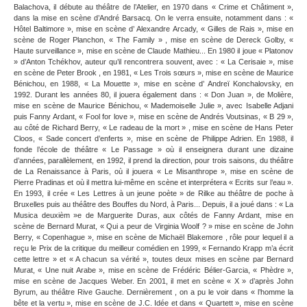
Balachova, il débute au théâtre de l’Atelier, en 1970 dans « Crime et Châtiment »,
dans la mise en scène d’André Barsacq. On le verra ensuite, notamment dans : «
Hôtel Baltimore », mise en scène d’ Alexandre Arcady, « Gilles de Rais », mise en
scène de Roger Planchon, « The Family » , mise en scène de Dereck Golby, «
Haute surveillance », mise en scène de Claude Mathieu... En 1980 il joue « Platonov
» d’Anton Tchékhov, auteur qu’il rencontrera souvent, avec : « La Cerisaie », mise
en scène de Peter Brook , en 1981, « Les Trois sœurs », mise en scène de Maurice
Bénichou, en 1988, « La Mouette », mise en scène d’ Andreï Konchalovsky, en
1992. Durant les années 80, il jouera également dans : « Don Juan », de Molière,
mise en scène de Maurice Bénichou, « Mademoiselle Julie », avec Isabelle Adjani
puis Fanny Ardant, « Fool for love », mise en scène de Andrés Voutsinas, « B 29 »,
au côté de Richard Berry, « Le radeau de la mort » , mise en scène de Hans Peter
Cloos, « Sade concert d’enferts », mise en scène de Philippe Adrien. En 1988, il
fonde l’école de théâtre « Le Passage » où il enseignera durant une dizaine
d’années, parallèlement, en 1992, il prend la direction, pour trois saisons, du théâtre
de La Renaissance à Paris, où il jouera « Le Misanthrope », mise en scène de
Pierre Pradinas et où il mettra lui-même en scène et interprétera « Ecrits sur l’eau ».
En 1993, il crée « Les Lettres à un jeune poète » de Rilke au théâtre de poche à
Bruxelles puis au théâtre des Bouffes du Nord, à Paris... Depuis, il a joué dans : « La
Musica deuxièm »e de Marguerite Duras, aux côtés de Fanny Ardant, mise en
scène de Bernard Murat, « Qui a peur de Virginia Woolf ? » mise en scène de John
Berry, « Copenhague », mise en scène de Michaël Blakemore , rôle pour lequel il a
reçu le Prix de la critique du meilleur comédien en 1999, « Fernando Krapp m’a écrit
cette lettre » et « A chacun sa vérité », toutes deux mises en scène par Bernard
Murat, « Une nuit Arabe », mise en scène de Frédéric Bélier-Garcia, « Phèdre »,
mise en scène de Jacques Weber. En 2001, il met en scène « X » d’après John
Byrum, au théâtre Rive Gauche. Dernièrement , on a pu le voir dans « l’homme la
bête et la vertu », mise en scène de J.C. Idée et dans « Quartett », mise en scène