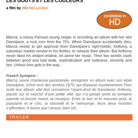
LES GOÛTS ET LES COULEURS
a film by :
Michel Leclerc
Marcia, a classy Parisian young singer, is recording an album with her idol
Daredjane, a rock icon from the 70's. When Daredjane accidentally dies,
Marcia needs to get approval from Daredjane's right-holder, Anthony, a
suburban market vendor in his thirties, to release their album. But Anthony
never liked his distant relative, let alone her music. Their two worlds clash
between good and bad taste, sophistication and rudeness, sincerity and
lies. Unless love gets in the way...
French Synopsis :
Marcia, jeune chanteuse passionnée, enregistre un album avec son idole
Daredjane, icône rock des années 1970, qui disparait soudainement. Pour
sortir leur album, elle doit convaincre l’ayant-droit de Daredjane, Anthony,
placier sur le marché d’une petite ville, qui n’a jamais aimé sa lointaine
parente et encore moins sa musique. Entre le bon et le mauvais goût, le
populaire et le chic, la sincérité et le mensonge, leurs deux mondes
s’affrontent. À moins que l’amour, bien sûr...
TRAILER