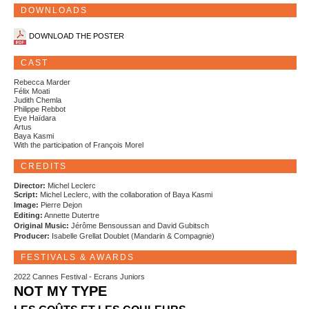
DOWNLOADS
DOWNLOAD THE POSTER
CAST
Rebecca Marder
Félix Moati
Judith Chemla
Philippe Rebbot
Eye Haïdara
Artus
Baya Kasmi
With the participation of François Morel
CREDITS
Director:
Michel Leclerc
Script:
Michel Leclerc, with the collaboration of Baya Kasmi
Image:
Pierre Dejon
Editing:
Annette Dutertre
Original Music:
Jérôme Bensoussan and David Gubitsch
Producer:
Isabelle Grellat Doublet (Mandarin & Compagnie)
FESTIVALS & AWARDS
2022 Cannes Festival - Ecrans Juniors
NOT MY TYPE