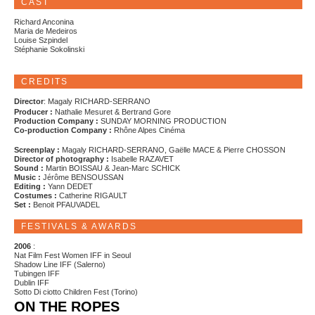
CAST
Richard Anconina
Maria de Medeiros
Louise Szpindel
Stéphanie Sokolinski
CREDITS
Director
: Magaly RICHARD-SERRANO
Producer :
Nathalie Mesuret & Bertrand Gore
Production Company :
SUNDAY MORNING PRODUCTION
Co-production Company :
Rhône Alpes Cinéma
Screenplay :
Magaly RICHARD-SERRANO, Gaëlle MACE & Pierre CHOSSON
Director of photography :
Isabelle RAZAVET
Sound :
Martin BOISSAU & Jean-Marc SCHICK
Music :
Jérôme BENSOUSSAN
Editing :
Yann DEDET
Costumes :
Catherine RIGAULT
Set :
Benoit PFAUVADEL
FESTIVALS & AWARDS
2006
:
Nat Film Fest Women IFF in Seoul
Shadow Line IFF (Salerno)
Tubingen IFF
Dublin IFF
Sotto Di ciotto Children Fest (Torino)
ON THE ROPES