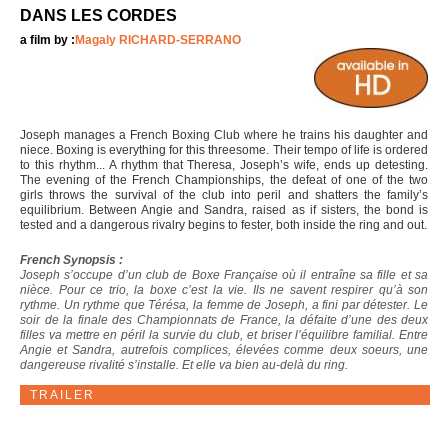
DANS LES CORDES
a film by :
Magaly RICHARD-SERRANO
Joseph manages a French Boxing Club where he trains his daughter and
niece. Boxing is everything for this threesome. Their tempo of life is ordered
to this rhythm... A rhythm that Theresa, Joseph’s wife, ends up detesting.
The evening of the French Championships, the defeat of one of the two
girls throws the survival of the club into peril and shatters the family’s
equilibrium. Between Angie and Sandra, raised as if sisters, the bond is
tested and a dangerous rivalry begins to fester, both inside the ring and out.
French Synopsis :
Joseph s’occupe d’un club de Boxe Française où il entraîne sa fille et sa
nièce. Pour ce trio, la boxe c’est la vie. Ils ne savent respirer qu’à son
rythme. Un rythme que Térésa, la femme de Joseph, a fini par détester. Le
soir de la finale des Championnats de France, la défaite d’une des deux
filles va mettre en péril la survie du club, et briser l’équilibre familial. Entre
Angie et Sandra, autrefois complices, élevées comme deux soeurs, une
dangereuse rivalité s’installe. Et elle va bien au-delà du ring.
TRAILER