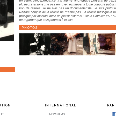
un esprit d'indépendance. J'ai tourné vingt-quatre portraits de treiz
plusieurs raisons : ne pas ennuyer, échapper à toute coupure publicitai
trop de ratures. Je ne suis pas un documentariste. Je suis plutôt 
Rendre compte de la réalité ne m'attire pas. La réalité n'est qu'un m
pratique par ailleurs, avec un plaisir différent." Alain Cavalier PS 
ne regarder que trois portraits à la fois.
PHOTOS
UTION
INTERNATIONAL
PAR
CHE
NEW FILMS