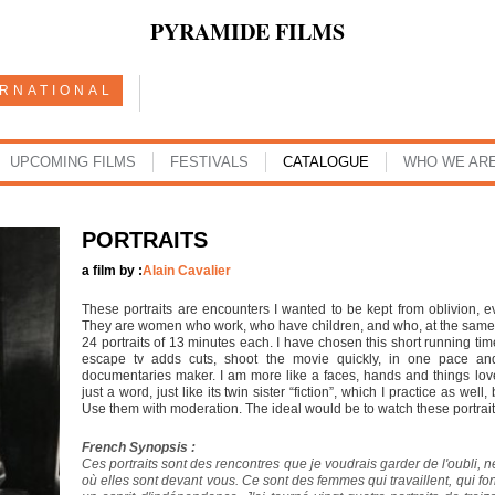
PYRAMIDE FILMS
ERNATIONAL
UPCOMING FILMS
FESTIVALS
CATALOGUE
WHO WE AR
PORTRAITS
a film by :
Alain Cavalier
These portraits are encounters I wanted to be kept from oblivion, ev
They are women who work, who have children, and who, at the same t
24 portraits of 13 minutes each. I have chosen this short running ti
escape tv adds cuts, shoot the movie quickly, in one pace an
documentaries maker. I am more like a faces, hands and things lover.
just a word, just like its twin sister “fiction”, which I practice as well
Use them with moderation. The ideal would be to watch these portrait
French Synopsis :
Ces portraits sont des rencontres que je voudrais garder de l'oubli,
où elles sont devant vous. Ce sont des femmes qui travaillent, qui f