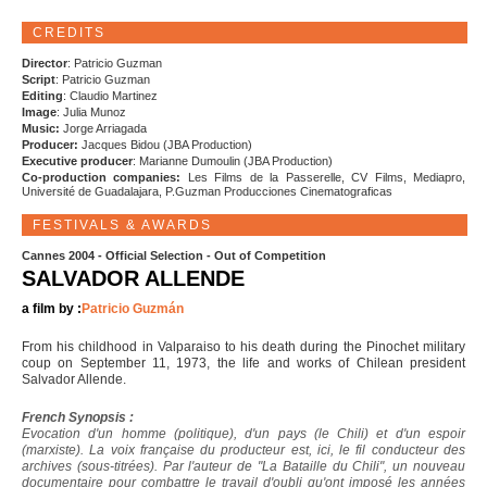
CREDITS
Director
: Patricio Guzman
Script
: Patricio Guzman
Editing
: Claudio Martinez
Image
: Julia Munoz
Music:
Jorge Arriagada
Producer:
Jacques Bidou (JBA Production)
Executive producer
: Marianne Dumoulin (JBA Production)
Co-production companies:
Les Films de la Passerelle, CV Films, Mediapro,
Université de Guadalajara, P.Guzman Producciones Cinematograficas
FESTIVALS & AWARDS
Cannes 2004 - Official Selection - Out of Competition
SALVADOR ALLENDE
a film by :
Patricio Guzmán
From his childhood in Valparaiso to his death during the Pinochet military
coup on September 11, 1973, the life and works of Chilean president
Salvador Allende.
French Synopsis :
Evocation d'un homme (politique), d'un pays (le Chili) et d'un espoir
(marxiste). La voix française du producteur est, ici, le fil conducteur des
archives (sous-titrées). Par l'auteur de "La Bataille du Chili", un nouveau
documentaire pour combattre le travail d'oubli qu'ont imposé les années