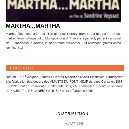
MARTHA...MARTHA
Martha, Reymond and their little girl Lise journey from street-market to street-
market, from fishing-spot to Monopoly board. Theirs is a perfect, perfectly unusual
life… Happiness, it seems, is just around the corner. But childhood ghosts come
(...)
looming.
BIOGRAPHY
Née en 1967 à Avignon. Etudes en lettres Modernes et Arts Plastiques. Participation
à la fabrication des décors des AMANTS DU PONT NEUF de Leos Carax en 1989.
En 1991, tout en travaillant sur différents films, elle commence à ecrire le scénario
de Y AURA T-IL DE LA NEIGE A NOEL? qu'elle réalise en 1995.
DISTRIBUTION
A L'AFFICHE