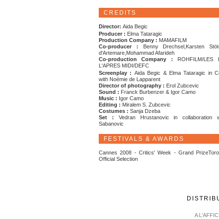
CREDITS
Director:
Aida Begic
Producer :
Elma Tataragic
Production Company :
MAMAFILM
Co-producer :
Benny Drechsel,Karsten Stöte
d'Artemare,Mohammad Afarideh
Co-production Company :
ROHFILM/LES 
L'APRES MIDI/DEFC
S
creenplay :
Aida Begic & Elma Tataragic in Co
with Noémie de Lapparent
Director of photography :
Erol Zubcevic
Sound :
Franck Burbenzer & Igor Camo
Music :
Igor Camo
Editing :
Miralem S. Zubcevic
Costumes :
Sanja Dzeba
Set :
Vedran Hrustanovic in collaboration 
Sabanovic
FESTIVALS & AWARDS
Cannes 2008 - Critics' Week - Grand PrizeToro
Official Selection
DISTRIB
A L'AFFI