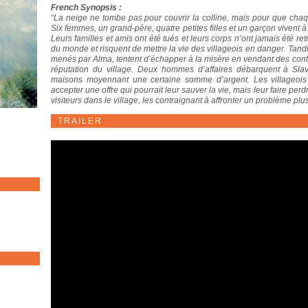
French Synopsis :
“La neige ne tombe pas pour couvrir la colline, mais pour que cha
Six femmes, un grand-père, quatre petites filles et un garçon vivent à 
Leurs familles et amis ont été tués et leurs corps n’ont jamais été r
du monde et risquent de mettre la vie des villageois en danger. Tand
menés par Alma, tentent d’échapper à la misère en vendant des confitu
réputation du village. Deux hommes d’affaires débarquent à Sl
maisons moyennant une certaine somme d’argent. Les villageois 
accepter une offre qui pourrait leur sauver la vie, mais leur faire p
visiteurs dans le village, les contraignant à affronter un problème plus
TRAILER