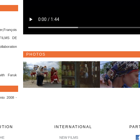
r,François
FILMS DE
llaboration
PHOTOS
with Faruk
nto 2008 -
UTION
INTERNATIONAL
PAR
CHE
NEW FILMS