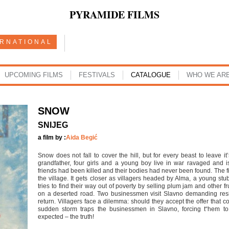
PYRAMIDE FILMS
ERNATIONAL
UPCOMING FILMS
FESTIVALS
CATALOGUE
WHO WE AR
SNOW
SNIJEG
a film by :
Aida Begić
Snow does not fall to cover the hill, but for every beast to leave i
grandfather, four girls and a young boy live in war ravaged and is
friends had been killed and their bodies had never been found. The first
the village. It gets closer as villagers headed by Alma, a young s
tries to find their way out of poverty by selling plum jam and other fr
on a deserted road. Two businessmen visit Slavno demanding resid
return. Villagers face a dilemma: should they accept the offer that cou
sudden storm traps the businessmen in Slavno, forcing t“hem to
expected – the truth!