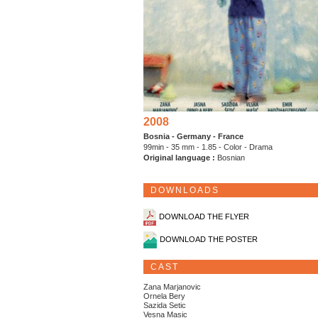
2008
Bosnia - Germany - France
99min - 35 mm - 1.85 - Color - Drama
Original language :
Bosnian
DOWNLOADS
DOWNLOAD THE FLYER
DOWNLOAD THE POSTER
CAST
Zana Marjanovic
Ornela Bery
Sazida Setic
Vesna Masic