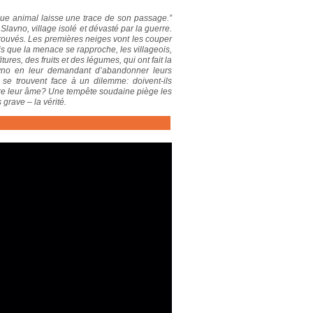
que animal laisse une trace de son passage.”
Slavno, village isolé et dévasté par la guerre.
etrouvés. Les premières neiges vont les couper
is que la menace se rapproche, les villageois,
res, des fruits et des légumes, qui ont fait la
avno en leur demandant d’abandonner leurs
se trouvent face à un dilemme: doivent-ils
erdre leur âme? Une tempête soudaine piège les
 grave – la vérité.