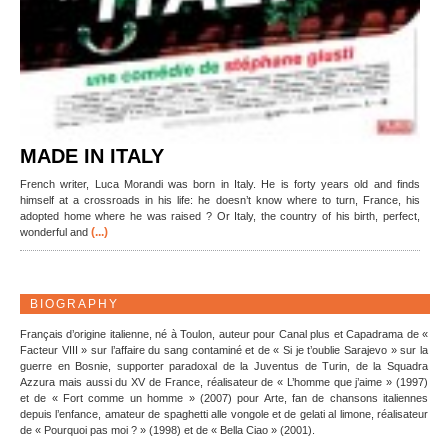
MADE IN ITALY
French writer, Luca Morandi was born in Italy. He is forty years old and finds
himself at a crossroads in his life: he doesn’t know where to turn, France, his
adopted home where he was raised ? Or Italy, the country of his birth, perfect,
(...)
wonderful and
BIOGRAPHY
Français d’origine italienne, né à Toulon, auteur pour Canal plus et Capadrama de «
Facteur VIII » sur l’affaire du sang contaminé et de « Si je t’oublie Sarajevo » sur la
guerre en Bosnie, supporter paradoxal de la Juventus de Turin, de la Squadra
Azzura mais aussi du XV de France, réalisateur de « L’homme que j’aime » (1997)
et de « Fort comme un homme » (2007) pour Arte, fan de chansons italiennes
depuis l’enfance, amateur de spaghetti alle vongole et de gelati al limone, réalisateur
de « Pourquoi pas moi ? » (1998) et de « Bella Ciao » (2001).